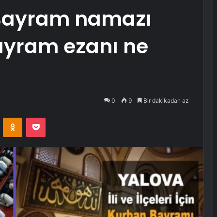
 Bayram namazı
ayram ezanı ne
0
9
Bir dakikadan az
VKontakte
Odnoklassniki
Pocket