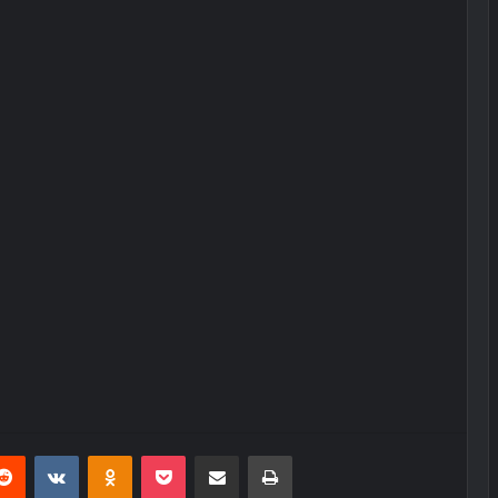
erest
Reddit
VKontakte
Odnoklassniki
Pocket
E-Posta ile paylaş
Yazdır