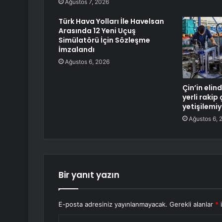
Ağustos 7, 2026
Türk Hava Yolları İle Havelsan
Arasında 12 Yeni Uçuş
Simülatörü İçin Sözleşme
İmzalandı
Ağustos 6, 2026
Çin’in elin
yerli rakip 
yetişilemi
Ağustos 6, 
Bir yanıt yazın
E-posta adresiniz yayınlanmayacak.
Gerekli alanlar
*
i