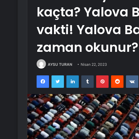
kaçta? Yalova
vakti! Yalova B
zaman okunur?
AYSU TURAN
Nisan 22, 2023
Facebook
Twitter
LinkedIn
Tumblr
Pinterest
Reddit