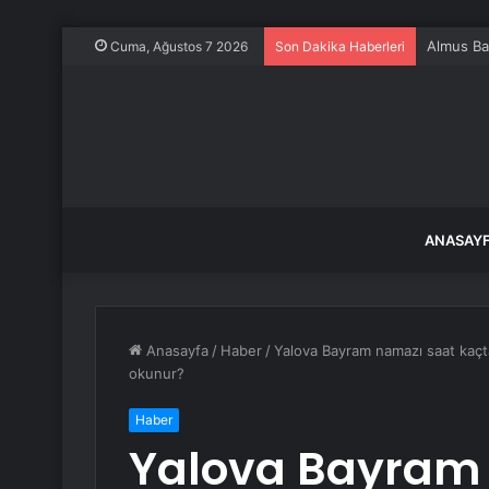
Almus Bar
Cuma, Ağustos 7 2026
Son Dakika Haberleri
ANASAY
Anasayfa
/
Haber
/
Yalova Bayram namazı saat kaçt
okunur?
Haber
Yalova Bayram