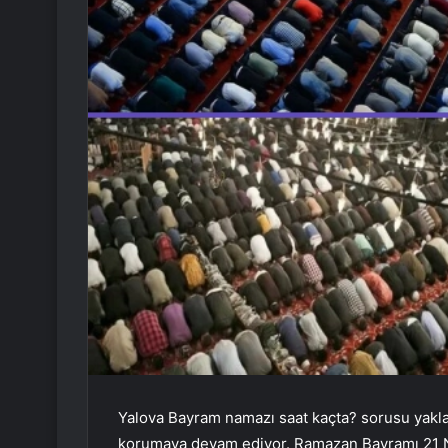
Yalova Bayram namazı saat kaçta? sorusu yak
korumaya devam ediyor. Ramazan Bayramı 21 Nis