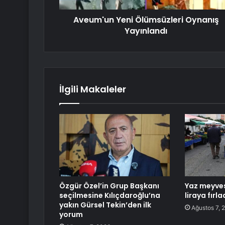
Aveum'un Yeni Ölümsüzleri Oynanış
Yayınlandı
İlgili Makaleler
Özgür Özel’in Grup Başkanı
Yaz meyves
seçilmesine Kılıçdaroğlu’na
liraya fırla
yakın Gürsel Tekin’den ilk
Ağustos 7, 
yorum