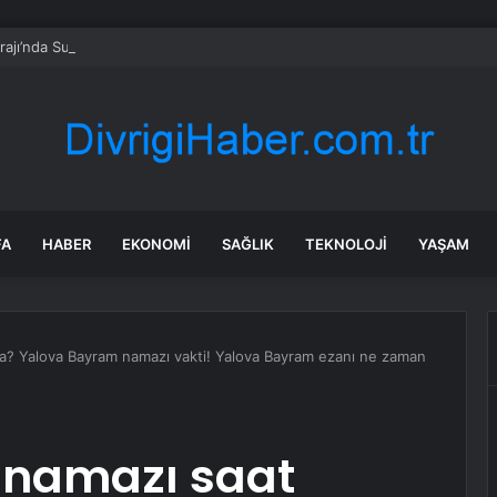
ajı’nda Su Baskınları
FA
HABER
EKONOMI
SAĞLIK
TEKNOLOJI
YAŞAM
a? Yalova Bayram namazı vakti! Yalova Bayram ezanı ne zaman
 namazı saat