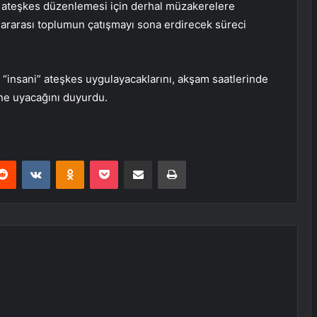
ir ateşkes düzenlemesi için derhal müzakerelere
lararası toplumun çatışmayı sona erdirecek süreci
 “insani” ateşkes uygulayacaklarını, akşam saatlerinde
ine uyacağını duyurdu.
erest
Reddit
VKontakte
Odnoklassniki
Pocket
E-Posta ile paylaş
Yazdır