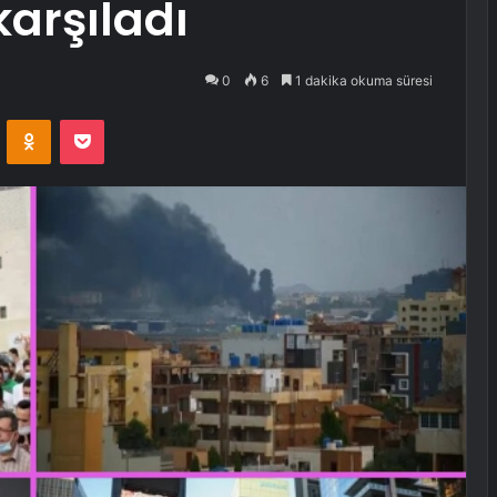
arşıladı
0
6
1 dakika okuma süresi
VKontakte
Odnoklassniki
Pocket