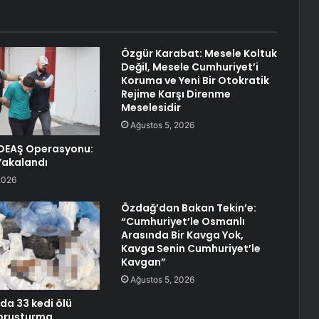
Özgür Karabat: Mesele Koltuk
Değil, Mesele Cumhuriyet’i
Koruma ve Yeni Bir Otokratik
Rejime Karşı Direnme
Meselesidir
Ağustos 5, 2026
DEAŞ Operasyonu:
 Yakalandı
2026
Özdağ’dan Bakan Tekin’e:
“Cumhuriyet’le Osmanlı
Arasında Bir Kavga Yok,
Kavga Senin Cumhuriyet’le
Kavgan”
Ağustos 5, 2026
da 33 kedi ölü
soruşturma