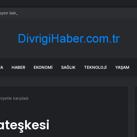
syon beklentilerinde ayrışma: Piyasa yükseldi, hane halkı ve reel sektör g
FA
HABER
EKONOMI
SAĞLIK
TEKNOLOJI
YAŞAM
yetle karşıladı
ateşkesi