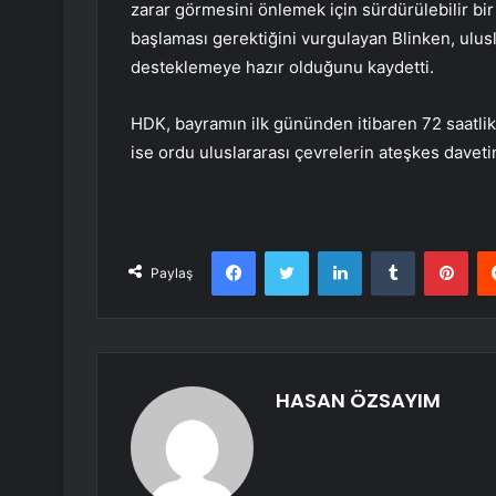
zarar görmesini önlemek için sürdürülebilir b
başlaması gerektiğini vurgulayan Blinken, ulus
desteklemeye hazır olduğunu kaydetti.
HDK, bayramın ilk gününden itibaren 72 saatlik
ise ordu uluslararası çevrelerin ateşkes davet
Facebook
Twitter
LinkedIn
Tumblr
Pint
Paylaş
HASAN ÖZSAYIM