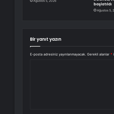
Ağustos 5, 2026
başlatıldı
Ağustos 5, 
Bir yanıt yazın
E-posta adresiniz yayınlanmayacak.
Gerekli alanlar
*
i
Y
o
r
u
m
*