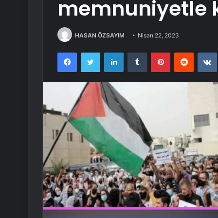
memnuniyetle k
HASAN ÖZSAYIM
Nisan 22, 2023
Facebook
Twitter
LinkedIn
Tumblr
Pinterest
Reddit