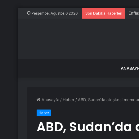
Enfla
Perşembe, Ağustos 6 2026
Son Dakika Haberleri
ANASAY
Anasayfa
/
Haber
/
ABD, Sudan’da ateşkesi memnuni
Haber
ABD, Sudan’da 