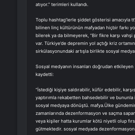
atıyor.” terimleri kullandı.
Toplu hashtag’lerle şiddet gösterisi amacıyla tt’
bilinen linç kültürünün mafyadan hiçbir farkı y
bilerek ya da bilmeyerek, “Bir fikre karşı vahşi 
var. Türkiye’de depremin yol açtığı kriz orta
sirkülasyonundaki artışla birlikte sosyal medya
Sosyal medyanın insanları doğrudan etkileyen 
kaydetti:
“İstediği kişiye saldırabilir, küfür edebilir, kar
yaptırımla rekabetten bahsedebilir ve bununla i
sosyal medyaya dönüştü. mafya.Ülke gündemin
zamanlarında dezenformasyon ve saçma sapan h
veya kişiler hatta kurumlar kötü niyetli olup f
gütmektedir. sosyal medyada dezenformasyon y