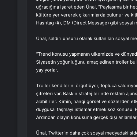
uğradığına işaret eden Ünal, “Paylaşıma bir he
kültüre yer vererek çıkarımlarda bulunur ve kit
Hashtag (#), DM (Direct Message) gibi sosyal med
Ünal, saldırı unsuru olarak kullanılan sosyal me
“Trend konusu yapmanın ülkemizde ve dünyada ç
Siyasetin yoğunluğunu amaç edinen troller bul
yayıyorlar.
Troller kendilerini örgütlüyor, topluca saldırıyo
şifreleri var. Baskın stratejilerinde reklam aj
alabilirler. Kimin, hangi görsel ve sözlerden et
duygusal taşmayı istismar etmek söz konusu. H
Ardından olayın konusuna gerçek dışı anlamlarla
Ünal, Twitter’ın daha çok sosyal medyadaki şidd