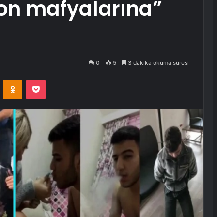
on mafyalarına”
0
5
3 dakika okuma süresi
VKontakte
Odnoklassniki
Pocket