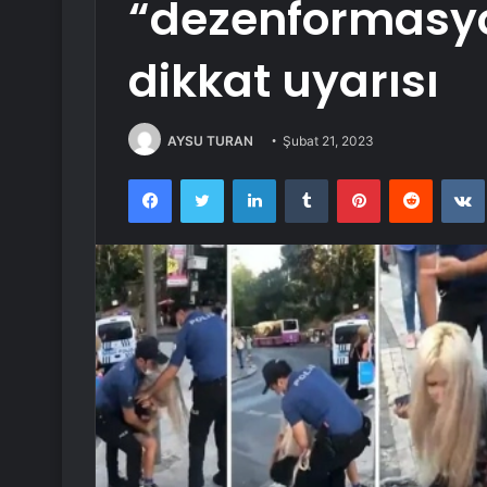
“dezenformasy
dikkat uyarısı
AYSU TURAN
Şubat 21, 2023
Facebook
Twitter
LinkedIn
Tumblr
Pinterest
Reddit