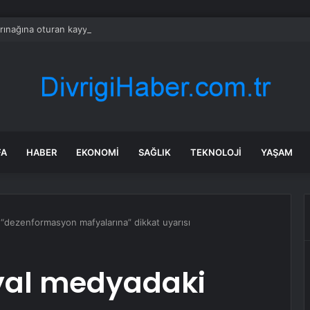
arınağına oturan kayyum, koltuktan kalkmıyor
FA
HABER
EKONOMI
SAĞLIK
TEKNOLOJI
YAŞAM
dezenformasyon mafyalarına” dikkat uyarısı
al medyadaki