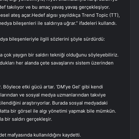
def takılıyor ve bu amaç yavaş yavaş gerçekleşiyor.
lesel ateş açar.Hedef algısı yayıldıkça Trend Topic (TT),
ya bileşenleri ile saldırıya uğrar.” ifadeleri kullandı.
dya bileşenleriyle ilgili sözlerini şöyle sürdürdü:
ok yaygın bir saldırı tekniği olduğunu söyleyebiliriz.
dukları her alanda çete savaşlarını sistem üzerinden
r. Böylece etki gücü artar. ‘DM’ye Gel’ gibi kendi
anslarından ve sosyal medya uzmanlarından takviye
kilendiğini araştırıyorlar. Burada sosyal medyadaki
atta bir görsel ile algı yönetimi yapmak bile mümkün.
 bir saldırı gerçekleşir.
et mafyasında kullanıldığını kaydetti.