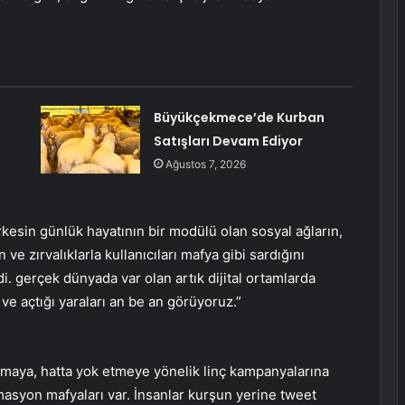
Büyükçekmece’de Kurban
Satışları Devam Ediyor
Ağustos 7, 2026
esin günlük hayatının bir modülü olan sosyal ağların,
e zırvalıklarla kullanıcıları mafya gibi sardığını
i. gerçek dünyada var olan artık dijital ortamlarda
ve açtığı yaraları an be an görüyoruz.”
ırmaya, hatta yok etmeye yönelik linç kampanyalarına
syon mafyaları var. İnsanlar kurşun yerine tweet