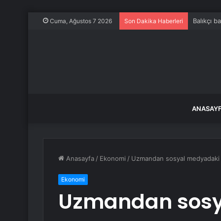
Balıkçı b
Cuma, Ağustos 7 2026
Son Dakika Haberleri
ANASAY
Anasayfa
/
Ekonomi
/
Uzmandan sosyal medyadaki “
Ekonomi
Uzmandan sosy