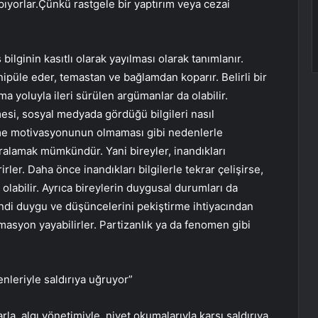
ıyorlar.Çünkü rastgele bir yaptırım veya cezai
lginin kasıtlı olarak yayılması olarak tanımlanır.
püle eder, temastan ve bağlamdan koparır. Belirli bir
 yoluyla ileri sürülen argümanlar da olabilir.
mesi, sosyal medyada gördüğü bilgileri nasıl
etme motivasyonunun olmaması gibi nedenlerle
alamak mümkündür. Yani bireyler, inandıkları
rler. Daha önce inandıkları bilgilerle tekrar çelişirse,
labilir. Ayrıca bireylerin duygusal durumları da
ndi duygu ve düşüncelerini pekiştirme ihtiyacından
syon yayabilirler. Partizanlık ya da fenomen gibi
nleriyle saldırıya uğruyor”
rla, algı yönetimiyle, niyet okumalarıyla karşı saldırıya