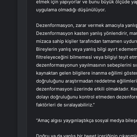
etmek için yapıyorlar ve bunu büyük ölçüde yap
uygulama olmadığı düşünülüyor.
Dezenformasyon, zarar vermek amacıyla yanlış bi
Dezenformasyon kasten yanlış yönlendirir, mani
mizaca sahip kişiler tarafından tamamen uydurma
Bireylerin yanlış veya yanlış bilgi ayırt edeme
filtreleyeceğini bilmemesi veya bilgiyi teyit 
dezenformasyonun yayılmasının sebeplerini sır
kaynaktan gelen bilgilere inanma eğilimi gösteri
doğruluğunu araştırmadan reddetme eğilimleri o
dezenformasyon üzerinde etkili olmaktadır. Ke
dolayı doğruluğunu kontrol etmeden dezenforma
faktörleri de sıralayabiliriz.”
“Amaç algısı yaygınlaştıkça sosyal medya bileşe
Doğru ya da yanlış bir tweet içeriğinin çıkarımla