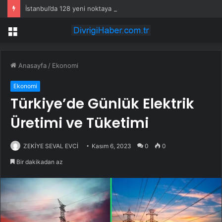
İstanbul’da 128 yeni noktaya daha EDS geliyor
Menü
Anasayfa
/
Ekonomi
Ekonomi
Türkiye’de Günlük Elektrik
Üretimi ve Tüketimi
ZEKİYE SEVAL EVCİ
Kasım 6, 2023
0
0
Bir dakikadan az