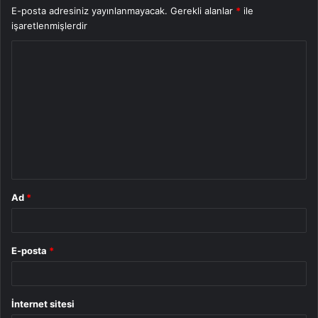
E-posta adresiniz yayınlanmayacak.
Gerekli alanlar
*
ile
işaretlenmişlerdir
Y
o
r
u
m
*
Ad
*
E-posta
*
İnternet sitesi