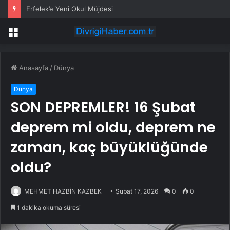
Erfelek’e Yeni Okul Müjdesi
Menü
Anasayfa
/
Dünya
Dünya
SON DEPREMLER! 16 Şubat
deprem mi oldu, deprem ne
zaman, kaç büyüklüğünde
oldu?
MEHMET HAZBİN KAZBEK
Şubat 17, 2026
0
0
1 dakika okuma süresi