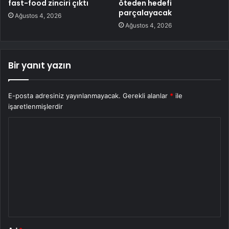
fast-food zinciri çıktı
öteden hedefi
parçalayacak
Ağustos 4, 2026
Ağustos 4, 2026
Bir yanıt yazın
E-posta adresiniz yayınlanmayacak.
Gerekli alanlar
*
ile
işaretlenmişlerdir
Y
o
r
u
m
*