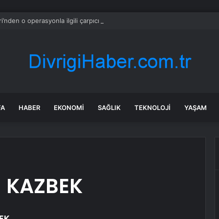
eri’nden o operasyonla ilgili çarpıcı açıklama… Binlerce kişinin vatandaşlık ka
FA
HABER
EKONOMI
SAĞLIK
TEKNOLOJI
YAŞAM
 KAZBEK
EK