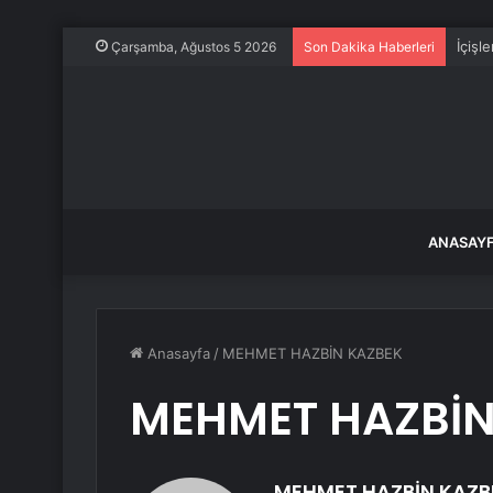
İçişl
Çarşamba, Ağustos 5 2026
Son Dakika Haberleri
ANASAY
Anasayfa
/
MEHMET HAZBİN KAZBEK
MEHMET HAZBİN
MEHMET HAZBİN KAZB