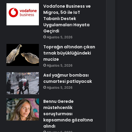
Vodafone Business ve
Migros, 5G ile IoT
Tabanlı Destek
Uygulamaları Hayata
Geçirdi
Ağustos 5, 2026
Toprağın altından çıkan
tırnak büyüklüğündeki
mucize
Ağustos 5, 2026
Asıl yağmur bombası
cumartesi patlayacak
Ağustos 5, 2026
Bennu Gerede
müstehcenlik
soruşturması
kapsamında gözaltına
alındı