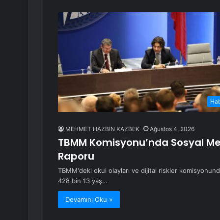
Ha
MEHMET HAZBİN KAZBEK
Ağustos 4, 2026
TBMM Komisyonu’nda Sosyal Med
Raporu
TBMM'deki okul olayları ve dijital riskler komisyonun
428 bin 13 yaş…
Devamını Oku »