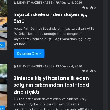
MEHMET HAZBİN KAZBEK
Ağustos 4, 2026
0
0
İnşaat iskelesinden düşen işçi
öldü
Kocaeli'nin Derince ilçesinde bir inşaatta çalışan Atilla
Öztürk, iskelede bulunduğu sırada dengesini
kaybederek zemine düştü. Ağır yaralanan işçi, olay
yerinde…
ber
Devamını Oku »
MEHMET HAZBİN KAZBEK
Ağustos 4, 2026
0
0
Binlerce kişiyi hastanelik eden
salgının arkasından fast-food
zinciri çıktı
ABD'de haftalardır devam eden ve binlerce kişiyi
etkileyen Cyclospora paraziti salgınıyla ilgili
ya
soruşturmada önemli bir gelişme yaşandı. ABD Gıda