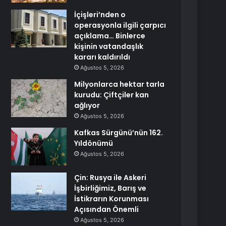
İçişleri’nden o
operasyonla ilgili çarpıcı
açıklama… Binlerce
kişinin vatandaşlık
kararı kaldırıldı
Ağustos 5, 2026
Milyonlarca hektar tarla
kurudu: Çiftçiler kan
ağlıyor
Ağustos 5, 2026
Kafkas Sürgünü’nün 162.
Yıldönümü
Ağustos 5, 2026
Çin: Rusya ile Askeri
İşbirliğimiz, Barış ve
İstikrarın Korunması
Açısından Önemli
Ağustos 5, 2026