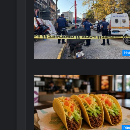
Ha
Dün