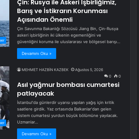
Çin: Rusya ile Askeri İşbirliğimiz,
Barış ve İstikrarın Korunması
Açısından Önemli
Çin Savunma Bakanlığı Sözcüsü Jiang Bin, Çin-Rusya
askeri işbirliğinin iki ülkenin egemenliğini ve
ber
güvenliğini koruma ile uluslararası ve bölgesel barışı…
Devamını Oku »
MEHMET HAZBİN KAZBEK
Ağustos 5, 2026
0
0
Asıl yağmur bombası cumartesi
patlayacak
İstanbul'da günlerdir uyarısı yapılan yağış için kritik
saatlere girdik. Yaz ortasında Balkanlar'dan gelen
sistem cumartesi yurdun büyük bölümüne yayılacak.
Uzmanlar…
ber
Devamını Oku »