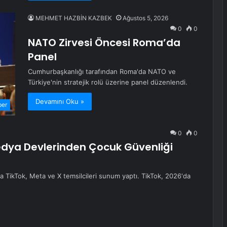
MEHMET HAZBİN KAZBEK
Ağustos 5, 2026
0
0
NATO Zirvesi Öncesi Roma’da
Panel
Cumhurbaşkanlığı tarafından Roma'da NATO ve
Türkiye'nin stratejik rolü üzerine panel düzenlendi.
Devamını Oku »
ber
0
0
ya Devlerinden Çocuk Güvenliği
da TikTok, Meta ve X temsilcileri sunum yaptı. TikTok, 2026'da