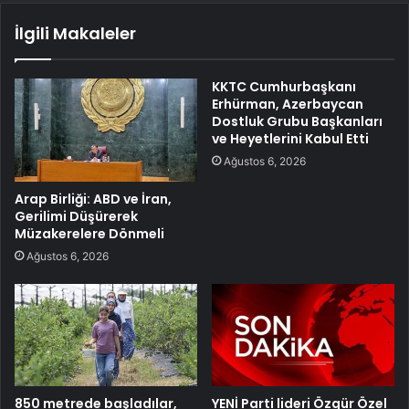
İlgili Makaleler
KKTC Cumhurbaşkanı
Erhürman, Azerbaycan
Dostluk Grubu Başkanları
ve Heyetlerini Kabul Etti
Ağustos 6, 2026
Arap Birliği: ABD ve İran,
Gerilimi Düşürerek
Müzakerelere Dönmeli
Ağustos 6, 2026
850 metrede başladılar,
YENİ Parti lideri Özgür Özel