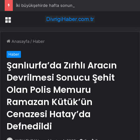
İki büyükşehirde hafta sonuna sağanak damga vurdu: Yollar kapandı, araçlar mahsur kaldı
Menü
Anasayfa
/
Haber
Haber
Şanlıurfa’da Zırhlı Aracın
Devrilmesi Sonucu Şehit
Olan Polis Memuru
Ramazan Kütük’ün
Cenazesi Hatay’da
Defnedildi