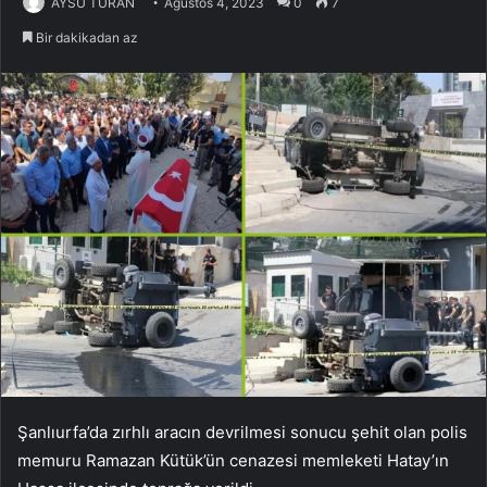
AYSU TURAN
Ağustos 4, 2023
0
7
Bir dakikadan az
Şanlıurfa’da zırhlı aracın devrilmesi sonucu şehit olan polis
memuru Ramazan Kütük’ün cenazesi memleketi Hatay’ın