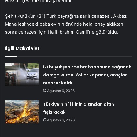
Hassa ilçesinde toprağa verildi.
Şehit Kütük’ün (31) Türk bayrağına sarılı cenazesi, Akbez
Mahallesi’ndeki baba evinin önünde helal onay aldıktan
sonra cenazesi için Halil İbrahim Camii’ne götürüldü.
İlgili Makaleler
İki büyükşehirde hafta sonuna sağanak
damga vurdu: Yollar kapandı, araçlar
mahsur kaldı
Ağustos 6, 2026
Türkiye’nin 11 ilinin altından altın
fışkıracak
Ağustos 6, 2026