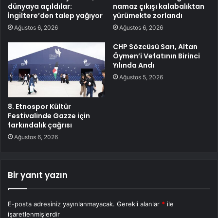
dünyaya açıldılar:
namaz çıkışı kalabalıktan
İngiltere’den talep yağıyor
yürümekte zorlandı
Ağustos 6, 2026
Ağustos 6, 2026
CHP Sözcüsü Sarı, Altan
Öymen’i Vefatının Birinci
Yılında Andı
Ağustos 5, 2026
8. Etnospor Kültür
Festivalinde Gazze için
farkındalık çağrısı
Ağustos 6, 2026
Bir yanıt yazın
E-posta adresiniz yayınlanmayacak.
Gerekli alanlar
*
ile
işaretlenmişlerdir