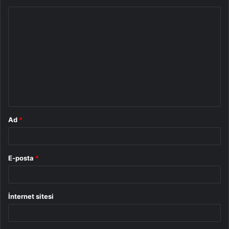
Y
o
r
u
m
*
Ad
*
E-posta
*
İnternet sitesi