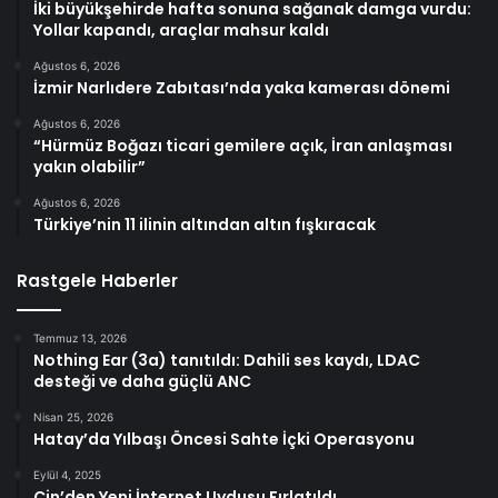
İki büyükşehirde hafta sonuna sağanak damga vurdu:
Yollar kapandı, araçlar mahsur kaldı
Ağustos 6, 2026
İzmir Narlıdere Zabıtası’nda yaka kamerası dönemi
Ağustos 6, 2026
“Hürmüz Boğazı ticari gemilere açık, İran anlaşması
yakın olabilir”
Ağustos 6, 2026
Türkiye’nin 11 ilinin altından altın fışkıracak
Rastgele Haberler
Temmuz 13, 2026
Nothing Ear (3a) tanıtıldı: Dahili ses kaydı, LDAC
desteği ve daha güçlü ANC
Nisan 25, 2026
Hatay’da Yılbaşı Öncesi Sahte İçki Operasyonu
Eylül 4, 2025
Çin’den Yeni İnternet Uydusu Fırlatıldı