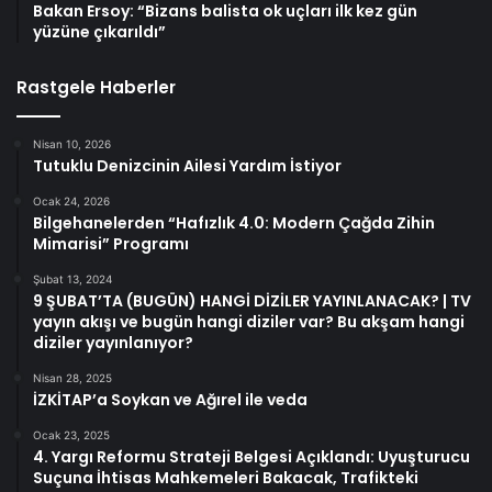
Bakan Ersoy: “Bizans balista ok uçları ilk kez gün
yüzüne çıkarıldı”
Rastgele Haberler
Nisan 10, 2026
Tutuklu Denizcinin Ailesi Yardım İstiyor
Ocak 24, 2026
Bilgehanelerden “Hafızlık 4.0: Modern Çağda Zihin
Mimarisi” Programı
Şubat 13, 2024
9 ŞUBAT’TA (BUGÜN) HANGİ DİZİLER YAYINLANACAK? | TV
yayın akışı ve bugün hangi diziler var? Bu akşam hangi
diziler yayınlanıyor?
Nisan 28, 2025
İZKİTAP’a Soykan ve Ağırel ile veda
Ocak 23, 2025
4. Yargı Reformu Strateji Belgesi Açıklandı: Uyuşturucu
Suçuna İhtisas Mahkemeleri Bakacak, Trafikteki