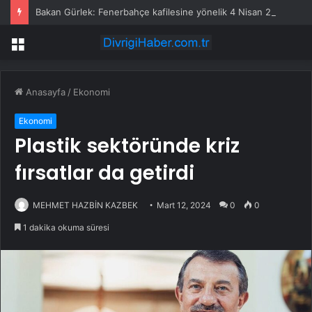
Bakan Gürlek: Fenerbahçe kafilesine yönelik 4 Nisan 2015 saldırısı yeniden incelemeye alındı
Menü
Anasayfa
/
Ekonomi
Ekonomi
Plastik sektöründe kriz
fırsatlar da getirdi
MEHMET HAZBİN KAZBEK
Mart 12, 2024
0
0
1 dakika okuma süresi