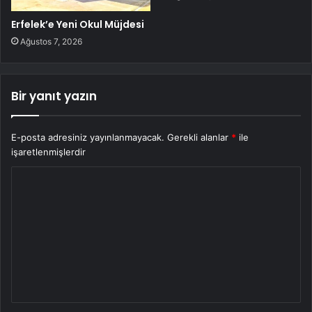
Erfelek’e Yeni Okul Müjdesi
Ağustos 7, 2026
Bir yanıt yazın
E-posta adresiniz yayınlanmayacak.
Gerekli alanlar
*
ile
işaretlenmişlerdir
Y
o
r
u
m
*