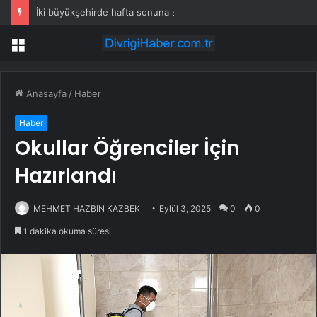
İki büyükşehirde hafta sonuna sağanak damga vurdu: Yollar kapandı, araçlar mahsur kaldı
Menü
Anasayfa
/
Haber
Haber
Okullar Öğrenciler İçin
Hazırlandı
MEHMET HAZBİN KAZBEK
Eylül 3, 2025
0
0
1 dakika okuma süresi