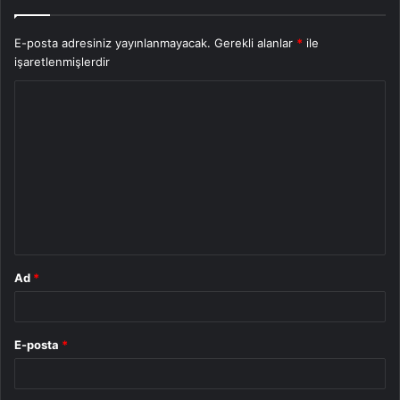
E-posta adresiniz yayınlanmayacak.
Gerekli alanlar
*
ile
işaretlenmişlerdir
Y
o
r
u
m
*
Ad
*
E-posta
*