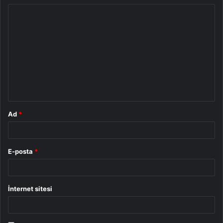
Y
o
r
u
m
*
Ad
*
E-posta
*
İnternet sitesi