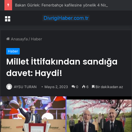
Bakan Gürlek: Fenerbahçe kafilesine yönelik 4 Nisan 2015 saldırısı yeniden incelemeye alındı
Menü
Anasayfa
/
Haber
Haber
Millet İttifakından sandığa
davet: Haydi!
AYSU TURAN
Mayıs 2, 2023
0
6
Bir dakikadan az