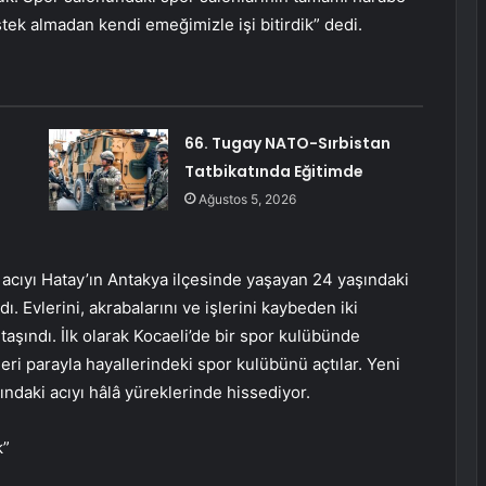
tek almadan kendi emeğimizle işi bitirdik” dedi.
66. Tugay NATO-Sırbistan
Tatbikatında Eğitimde
Ağustos 5, 2026
cıyı Hatay’ın Antakya ilçesinde yaşayan 24 yaşındaki
 Evlerini, akrabalarını ve işlerini kaybeden iki
 taşındı. İlk olarak Kocaeli’de bir spor kulübünde
leri parayla hayallerindeki spor kulübünü açtılar. Yeni
lındaki acıyı hâlâ yüreklerinde hissediyor.
k”