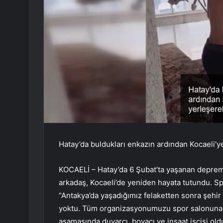
Hatay’da buldukları enkazın ardından Kocaeli’ye
KOCAELİ – Hatay’da 6 Şubat’ta yaşanan depremde 
arkadaş, Kocaeli’de yeniden hayata tutundu. S
“Antakya’da yaşadığımız felaketten sonra şehir
yoktu. Tüm organizasyonumuzu spor salonuna ta
aşamasında duvarcı, boyacı ve inşaat işçisi ol