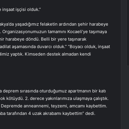
inşaat işçisi olduk.”
takya’da yaşadığımız felaketin ardından şehir harabeye
tu. Organizasyonumuzun tamamını Kocaeli’ye taşımaya
hir harabeye döndü. Belli bir yere taşınarak
dilat aşamasında duvarcı olduk.” “Boyacı olduk, inşaat
endimiz yaptık. Kimseden destek almadan kendi
da deprem sırasında oturduğumuz apartmanın bir katı
ok kötüydü. 2. derece yakınlarımıza ulaşmaya çalıştık.
u. Depremde anneannemi, teyzemi, amcamı kaybettim.
ba tarafından 4 uzak akrabamı kaybettim” dedi.