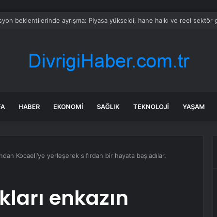
özcüsü Sarı, Altan Öymen’i Vefatının Birinci Yılında Andı
FA
HABER
EKONOMI
SAĞLIK
TEKNOLOJI
YAŞAM
ndan Kocaeli’ye yerleşerek sıfırdan bir hayata başladılar.
kları enkazın