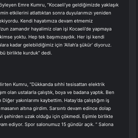
 söyleyen Emre Kumru, “Kocaeli’ye geldiğimizde yaklaşık
min etkilerini atlattıktan sonra duyularımızı yeniden
rekiyordu. Kendi hayatımıza devam etmemiz
Uzun zamandır hayalimiz olan işi Kocaeli’de yapmaya
 kimse yoktu. Hep tek başımızaydık. Her işi kendi
lara kadar gelebildiğimiz için ‘Allah’a şükür’ diyoruz.
bü birlikte kurduk” dedi.
rten Kumru, “Dükkanda sıhhi tesisattan elektrik
ım olan ustalarla çalıştık, boya ve badana yaptık. Ben
iğer yakınlarımı kaybettim. Hatay’da çalıştığım iş
 masanın altına girdim. Sarsıntı devam edince dolap
evi şehirden uzak olduğu için çökmedi. Eşimle birlikte
evam ediyor. Spor salonumuz 15 gündür açık. ” Salona