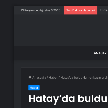
CHP S
Perşembe, Ağustos 6 2026
Son Dakika Haberleri
ANASAY
Anasayfa
/
Haber
/
Hatay’da buldukları enkazın ardı
Haber
Hatay’da buldu