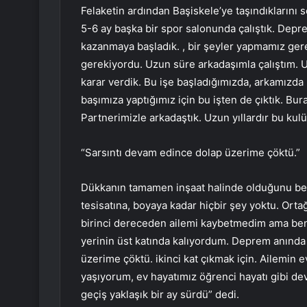
Felaketin ardından Başiskele’ye taşındıklarını
5-6 ay başka bir spor salonunda çalıştık. Depre
kazanmaya başladık. , bir şeyler yapmamız ge
gerekiyordu. Uzun süre arkadaşımla çalıştım. 
karar verdik. Bu işe başladığımızda, arkamızda
başımıza yaptığımız için bu işten de çıktık. Bura
Partnerimizle arkadaştık. Uzun yıllardır bu kulü
“Sarsıntı devam edince dolap üzerime çöktü.”
Dükkanın tamamen inşaat halinde olduğunu beli
tesisatına, boyaya kadar hiçbir şey yoktu. Ortağ
birinci dereceden ailemi kaybetmedim ama ben D
yerinin üst katında kalıyordum. Deprem anında
üzerime çöktü. ikinci kat çıkmak için. Ailemin 
yaşıyorum, ev hayatımız öğrenci hayatı gibi d
geçiş yaklaşık bir ay sürdü” dedi.