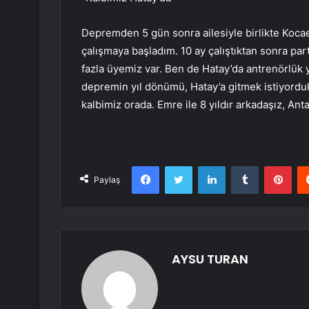
Depremden 5 gün sonra ailesiyle birlikte Kocael
çalışmaya başladım. 10 ay çalıştıktan sonra par
fazla üyemiz var. Ben de Hatay’da antrenörlü
depremin yıl dönümü, Hatay’a gitmek istiyord
kalbimiz orada. Emre ile 8 yıldır arkadaşız, Ant
Facebook
Twitter
LinkedIn
Tumblr
Pint
Paylaş
AYSU TURAN