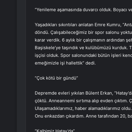
“Yenileme aşamasında duvarcı olduk. Boyacı ve 
Yaşadıkları sıkıntıları anlatan Emre Kumru, “An
döndü. Çalışabileceğimiz bir spor salonu yok
karar verdik. 6 aylık bir çalışmanın ardından şe
Başiskele’ye taşındık ve kulübümüzü kurduk. Ta
işçisi olduk. Spor salonundaki bütün işleri k
emeğimizle işi hallettik” dedi.
“Çok kötü bir gündü”
Depremde evleri yıkılan Bülent Erkan, “Hatay’
çöktü. Anneannemi sırtıma alıp evden çıktım. Ç
Ulaşamadıklarımız, haber alamadıklarımız old
Onu enkazdan çıkardım. Anne tarafından 20, ba
“Kalbimiz Hatay’da”