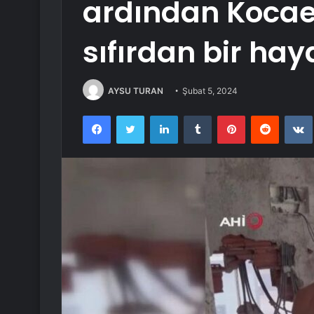
ardından Kocael
sıfırdan bir hay
AYSU TURAN
Şubat 5, 2024
Facebook
Twitter
LinkedIn
Tumblr
Pinterest
Reddit