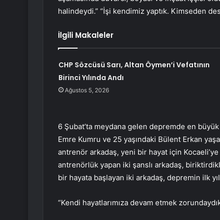
halindeydi.” “İşi kendimiz yaptık. Kimseden des
İlgili Makaleler
CHP Sözcüsü Sarı, Altan Öymen’i Vefatının
Birinci Yılında Andı
Ağustos 5, 2026
6 Şubat’ta meydana gelen depremde en büyük a
Emre Kumru ve 25 yaşındaki Bülent Erkan yaşadı.
antrenör arkadaş, yeni bir hayat için Kocaeli’ye
antrenörlük yapan iki şanslı arkadaş, biriktirdik
bir hayata başlayan iki arkadaş, depremin ilk yı
“Kendi hayatlarımıza devam etmek zorundaydı