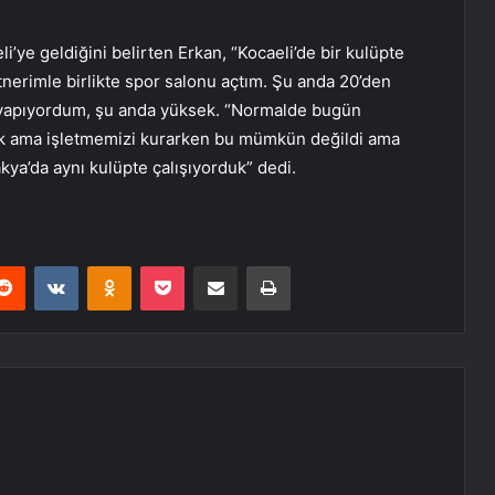
i’ye geldiğini belirten Erkan, “Kocaeli’de bir kulüpte
tnerimle birlikte spor salonu açtım. Şu anda 20’den
k yapıyordum, şu anda yüksek. “Normalde bugün
uk ama işletmemizi kurarken bu mümkün değildi ama
akya’da aynı kulüpte çalışıyorduk” dedi.
erest
Reddit
VKontakte
Odnoklassniki
Pocket
E-Posta ile paylaş
Yazdır