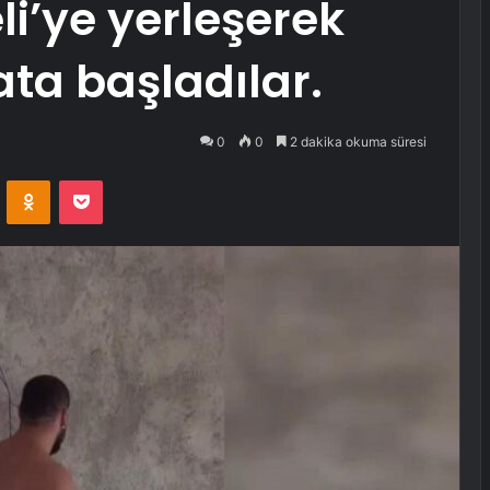
i’ye yerleşerek
ata başladılar.
0
0
2 dakika okuma süresi
VKontakte
Odnoklassniki
Pocket