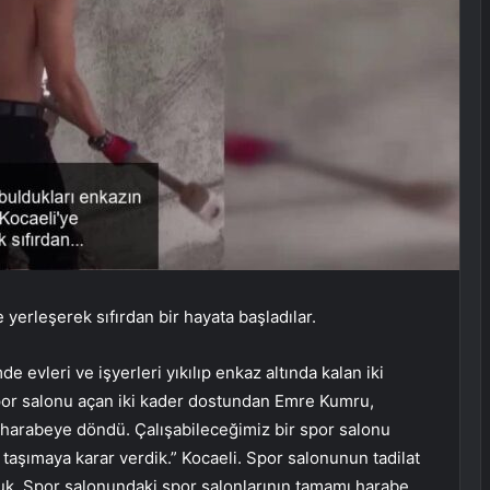
 yerleşerek sıfırdan bir hayata başladılar.
evleri ve işyerleri yıkılıp enkaz altında kalan iki
por salonu açan iki kader dostundan Emre Kumru,
 harabeye döndü. Çalışabileceğimiz bir spor salonu
şımaya karar verdik.” Kocaeli. Spor salonunun tadilat
duk. Spor salonundaki spor salonlarının tamamı harabe