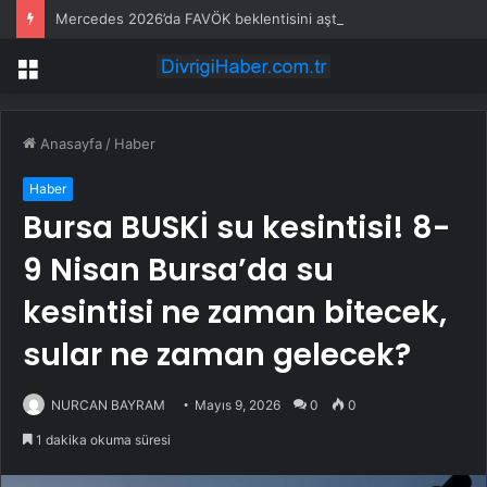
Mercedes 2026’da FAVÖK beklentisini aştı
Menü
Anasayfa
/
Haber
Haber
Bursa BUSKİ su kesintisi! 8-
9 Nisan Bursa’da su
kesintisi ne zaman bitecek,
sular ne zaman gelecek?
NURCAN BAYRAM
Mayıs 9, 2026
0
0
1 dakika okuma süresi