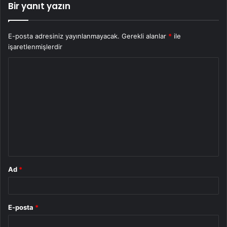
Bir yanıt yazın
E-posta adresiniz yayınlanmayacak.
Gerekli alanlar
*
ile
işaretlenmişlerdir
Y
o
r
u
m
*
Ad
*
E-posta
*