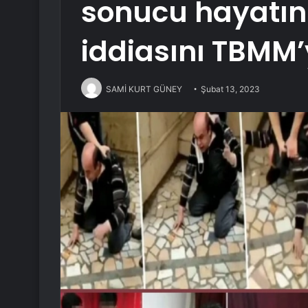
sonucu hayatını
iddiasını TBMM’y
SAMİ KURT GÜNEY
Şubat 13, 2023