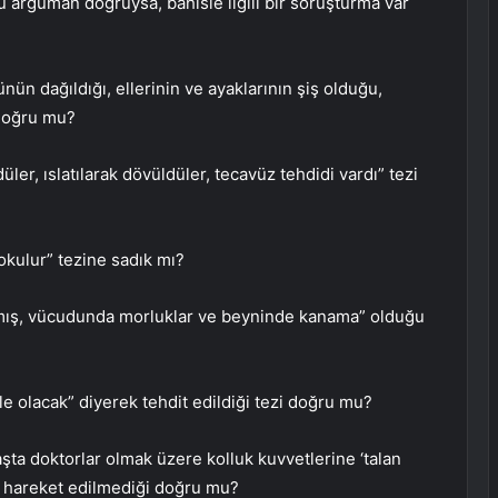
 argüman doğruysa, bahisle ilgili bir soruşturma var
ünün dağıldığı, ellerinin ve ayaklarının şiş olduğu,
 doğru mu?
er, ıslatılarak dövüldüler, tecavüz tehdidi vardı” tezi
okulur” tezine sadık mı?
ılmış, vücudunda morluklar ve beyninde kanama” olduğu
 olacak” diyerek tehdit edildiği tezi doğru mu?
şta doktorlar olmak üzere kolluk kuvvetlerine ‘talan
un hareket edilmediği doğru mu?