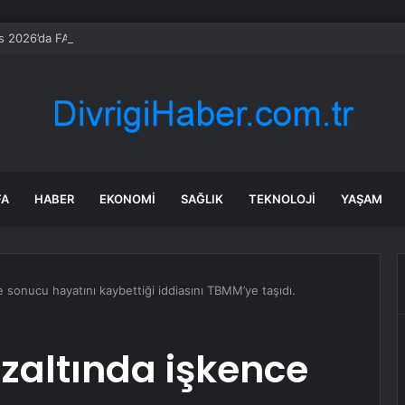
 2026’da FAVÖK beklentisini aştı
FA
HABER
EKONOMI
SAĞLIK
TEKNOLOJI
YAŞAM
e sonucu hayatını kaybettiği iddiasını TBMM’ye taşıdı.
özaltında işkence