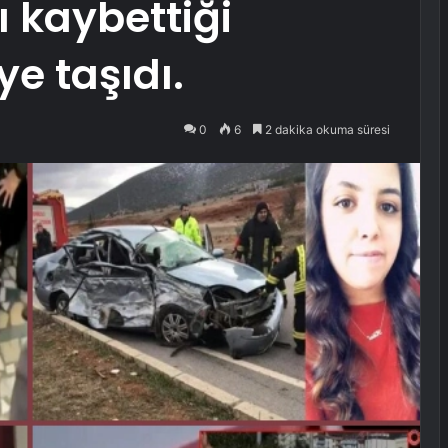
 kaybettiği
e taşıdı.
0
6
2 dakika okuma süresi