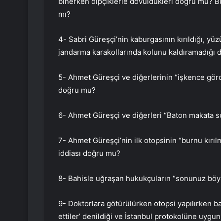
binerken dipçiklerle dövüldükleri doğru mu? Bu
mı?
4- Sabri Güreşçi’nin kaburgasının kırıldığı, yüz
jandarma karakollarında kolunu kaldıramadığı
5- Ahmet Güreşçi ve diğerlerinin “işkence gördül
doğru mu?
6- Ahmet Güreşçi ve diğerleri “Baton makata s
7- Ahmet Güreşçi’nin ilk otopsinin “burnu kır
iddiası doğru mu?
8- Bahisle uğraşan hukukçuların “sonunuz böyle
9- Doktorlara götürülürken otopsi yapılırken ba
ettiler’ denildiği ve İstanbul protokolüne uyg