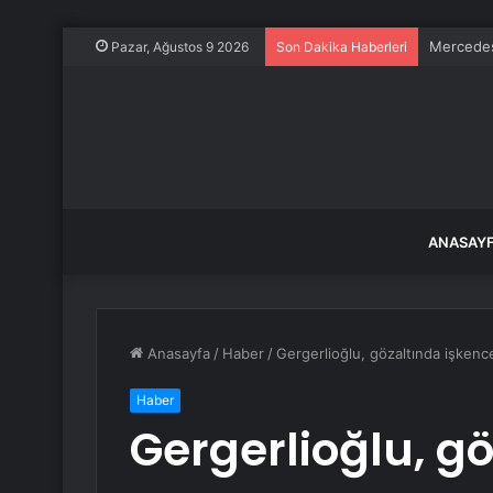
Mercedes
Pazar, Ağustos 9 2026
Son Dakika Haberleri
ANASAY
Anasayfa
/
Haber
/
Gergerlioğlu, gözaltında işkenc
Haber
Gergerlioğlu, g