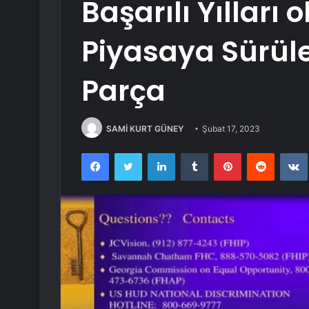
Başarılı Yılları 
Piyasaya Sürü
Parça
SAMİ KURT GÜNEY
Şubat 17, 2023
Facebook
Twitter
LinkedIn
Tumblr
Pinterest
Reddit