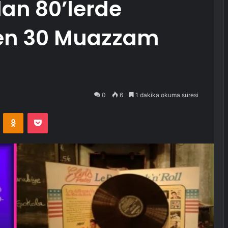
olan 80’lerde
len 30 Muazzam
0
6
1 dakika okuma süresi
VKontakte
Odnoklassniki
Pocket