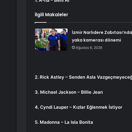
1. A-ha – Beni Al
İlgili Makaleler
İzmir Narlıdere Zabıtası’nd
yaka kamerası dönemi
Ağustos 6, 2026
2. Rick Astley – Senden Asla Vazgeçmeyece
3. Michael Jackson – Billie Jean
4. Cyndi Lauper – Kızlar Eğlenmek İstiyor
5. Madonna – La Isla Bonita