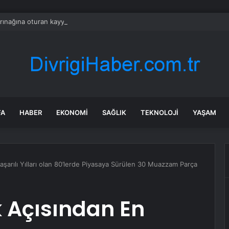
arınağına oturan kayyum, koltuktan kalkmıyor
FA
HABER
EKONOMI
SAĞLIK
TEKNOLOJI
YAŞAM
şarılı Yılları olan 80’lerde Piyasaya Sürülen 30 Muazzam Parça
 Açısından En