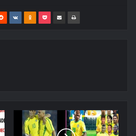
erest
Reddit
VKontakte
Odnoklassniki
Pocket
E-Posta ile paylaş
Yazdır