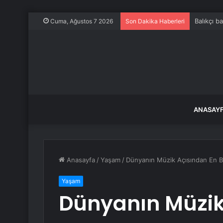
Balıkçı b
Cuma, Ağustos 7 2026
Son Dakika Haberleri
ANASAY
Anasayfa
/
Yaşam
/
Dünyanın Müzik Açısından En Ba
Yaşam
Dünyanın Müzik