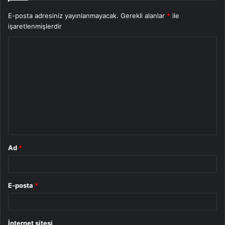
E-posta adresiniz yayınlanmayacak.
Gerekli alanlar
*
ile
işaretlenmişlerdir
Y
o
r
u
m
*
Ad
*
E-posta
*
İnternet sitesi