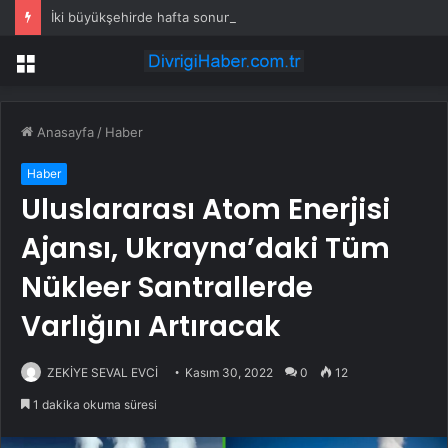
İki büyükşehirde hafta sonuna sağanak damga vurdu: Yollar kapandı, araçlar mahsur kaldı
Menü
Anasayfa
/
Haber
Haber
Uluslararası Atom Enerjisi
Ajansı, Ukrayna’daki Tüm
Nükleer Santrallerde
Varlığını Artıracak
ZEKİYE SEVAL EVCİ
Kasım 30, 2022
0
12
1 dakika okuma süresi