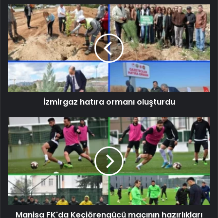
İzmirgaz hatıra ormanı oluşturdu
Manisa FK'da Keçiörengücü maçının hazırlıkları