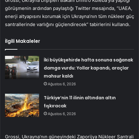
Grossi, Ukrayna Dışişleri Bakanı Dmitro Kuleba’yla yaptığı
görüşmenin ardından paylaştığı Twitter mesajında, “UAEA,
enerji altyapısını korumak için Ukrayna’nın tüm nükleer güç
santrallerinde varlığını güçlendirecek” tabirlerini kullandı.
İlgili Makaleler
İki büyükşehirde hafta sonuna sağanak
damga vurdu: Yollar kapandı, araçlar
mahsur kaldı
Ağustos 6, 2026
Türkiye’nin 11 ilinin altından altın
fışkıracak
Ağustos 6, 2026
Grossi, Ukrayna’nın güneyindeki Zaporijya Nükleer Santrali