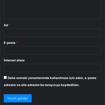
m
*
Ad
*
E-posta
*
İnternet sitesi
Daha sonraki yorumlarımda kullanılması için adım, e-posta
adresim ve site adresim bu tarayıcıya kaydedilsin.