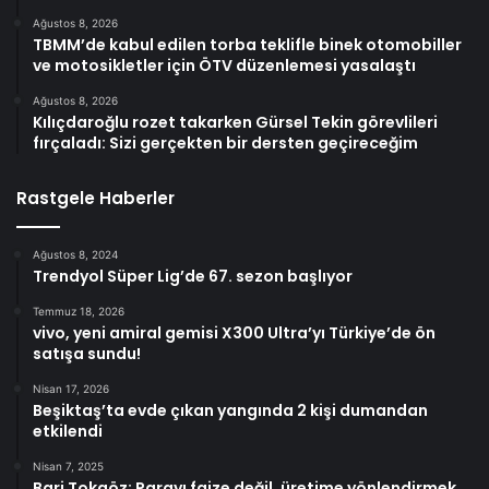
Ağustos 8, 2026
TBMM’de kabul edilen torba teklifle binek otomobiller
ve motosikletler için ÖTV düzenlemesi yasalaştı
Ağustos 8, 2026
Kılıçdaroğlu rozet takarken Gürsel Tekin görevlileri
fırçaladı: Sizi gerçekten bir dersten geçireceğim
Rastgele Haberler
Ağustos 8, 2024
Trendyol Süper Lig’de 67. sezon başlıyor
Temmuz 18, 2026
vivo, yeni amiral gemisi X300 Ultra’yı Türkiye’de ön
satışa sundu!
Nisan 17, 2026
Beşiktaş’ta evde çıkan yangında 2 kişi dumandan
etkilendi
Nisan 7, 2025
Bari Tokgöz: Parayı faize değil, üretime yönlendirmek