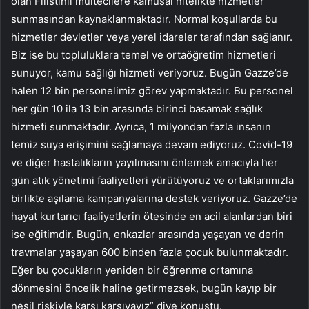
olan Filistinli mültecilere kamusal nitelikte hizmetler
sunmasından kaynaklanmaktadır. Normal koşullarda bu
hizmetler devletler veya yerel idareler tarafından sağlanır.
Biz ise bu topluluklara temel ve ortaöğretim hizmetleri
sunuyor, kamu sağlığı hizmeti veriyoruz. Bugün Gazze’de
halen 12 bin personelimiz görev yapmaktadır. Bu personel
her gün 10 ila 13 bin arasında birinci basamak sağlık
hizmeti sunmaktadır. Ayrıca, 1 milyondan fazla insanın
temiz suya erişimini sağlamaya devam ediyoruz. Covid-19
ve diğer hastalıkların yayılmasını önlemek amacıyla her
gün atık yönetimi faaliyetleri yürütüyoruz ve ortaklarımızla
birlikte aşılama kampanyalarına destek veriyoruz. Gazze’de
hayat kurtarıcı faaliyetlerin ötesinde en acil alanlardan biri
ise eğitimdir. Bugün, enkazlar arasında yaşayan ve derin
travmalar yaşayan 600 binden fazla çocuk bulunmaktadır.
Eğer bu çocukların yeniden bir öğrenme ortamına
dönmesini öncelik haline getirmezsek, bugün kayıp bir
nesil riskiyle karşı karşıyayız” diye konuştu.