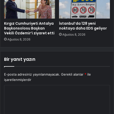
Kırgız Cumhuriyeti Antalya
İstanbul’da 128 yeni
Başkonsolosu Başkan
noktaya daha EDS geliyor
Vekili Özdemir’i ziyaret etti
Ağustos 8, 2026
Ağustos 8, 2026
Bir yanıt yazın
E-posta adresiniz yayınlanmayacak.
Gerekli alanlar
*
ile
işaretlenmişlerdir
Y
o
r
u