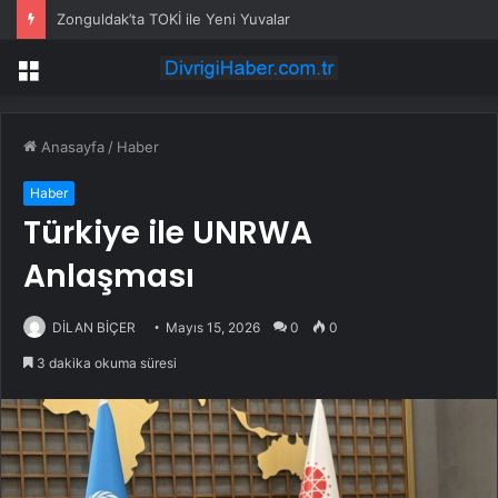
Zonguldak’ta TOKİ ile Yeni Yuvalar
Menü
Anasayfa
/
Haber
Haber
Türkiye ile UNRWA
Anlaşması
DİLAN BİÇER
Mayıs 15, 2026
0
0
3 dakika okuma süresi