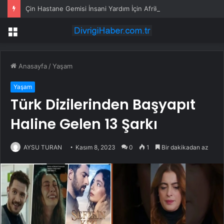
Çin Hastane Gemisi İnsani Yardım İçin Afrika ve Güney Asya’ya Doğru Yola Çıktı
Menü
Anasayfa
/
Yaşam
Yaşam
Türk Dizilerinden Başyapıt
Haline Gelen 13 Şarkı
AYSU TURAN
Kasım 8, 2023
0
1
Bir dakikadan az