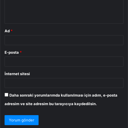
m
*
Ad
*
E-posta
*
İnternet sitesi
Daha sonraki yorumlarımda kullanılması için adım, e-posta
adresim ve site adresim bu tarayıcıya kaydedilsin.