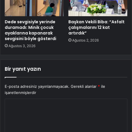
Dede sevgisiyle yerinde
Başkan Vekili Biba: “Asfalt
duramadı: Minik çocuk
çalışmalarını 12 kat
ayaklarına kapanarak
artırdık”
sevgisini böyle gösterdi
Ağustos 2, 2026
Ağustos 3, 2026
Bir yanıt yazın
E-posta adresiniz yayınlanmayacak.
Gerekli alanlar
*
ile
işaretlenmişlerdir
Y
o
r
u