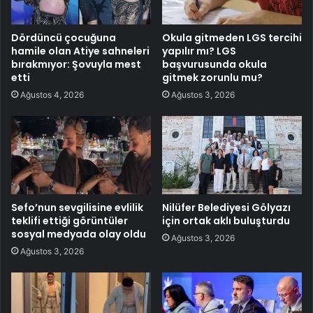
Dördüncü çocuğuna
Okula gitmeden LGS tercihi
hamile olan Atiye sahneleri
yapılır mı? LGS
bırakmıyor: Şovuyla mest
başvurusunda okula
etti
gitmek zorunlu mu?
Ağustos 4, 2026
Ağustos 3, 2026
Sefo’nun sevgilisine evlilik
Nilüfer Belediyesi Gölyazı
teklifi ettiği görüntüler
için ortak aklı buluşturdu
sosyal medyada olay oldu
Ağustos 3, 2026
Ağustos 3, 2026