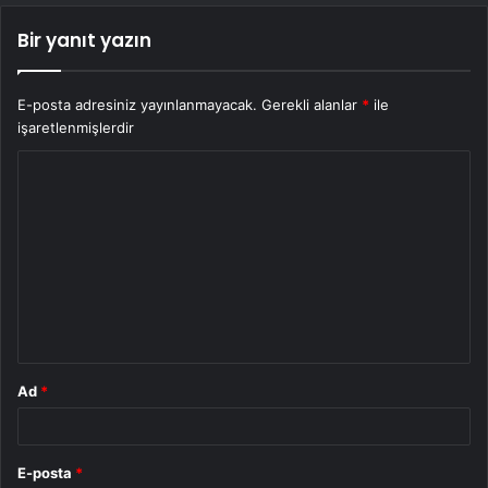
Bir yanıt yazın
E-posta adresiniz yayınlanmayacak.
Gerekli alanlar
*
ile
işaretlenmişlerdir
Y
o
r
u
m
*
Ad
*
E-posta
*