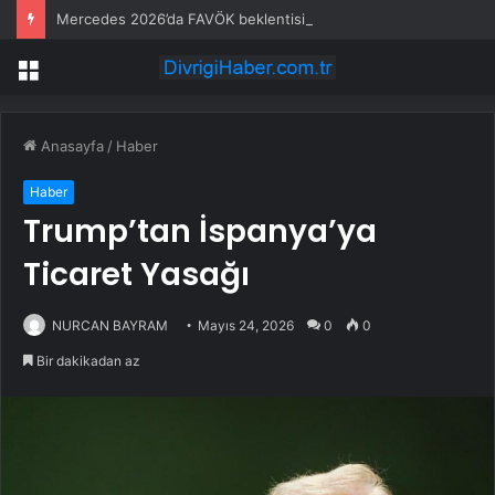
Mercedes 2026’da FAVÖK beklentisini aştı
Menü
Anasayfa
/
Haber
Haber
Trump’tan İspanya’ya
Ticaret Yasağı
NURCAN BAYRAM
Mayıs 24, 2026
0
0
Bir dakikadan az