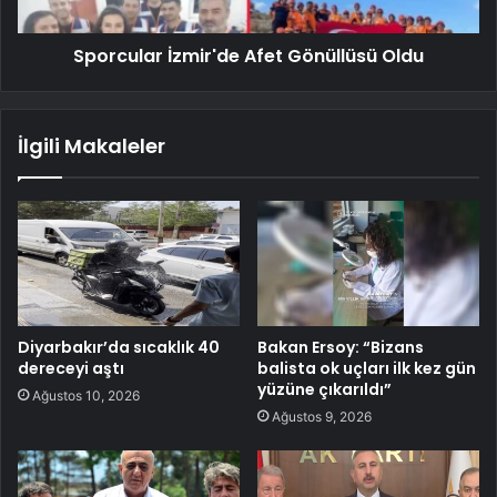
Sporcular İzmir'de Afet Gönüllüsü Oldu
İlgili Makaleler
Diyarbakır’da sıcaklık 40
Bakan Ersoy: “Bizans
dereceyi aştı
balista ok uçları ilk kez gün
yüzüne çıkarıldı”
Ağustos 10, 2026
Ağustos 9, 2026