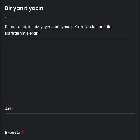
Bir yanıt yazın
E-posta adresiniz yayınlanmayacak.
Gerekli alanlar
*
ile
işaretlenmişlerdir
Y
o
r
u
m
*
Ad
*
E-posta
*