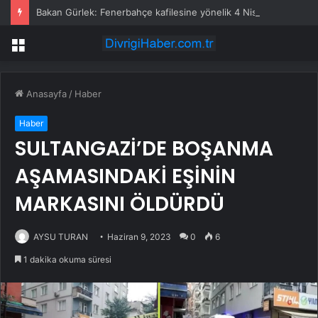
Bakan Gürlek: Fenerbahçe kafilesine yönelik 4 Nisan 2015 saldırısı yeniden incelemeye alındı
Menü
Anasayfa
/
Haber
Haber
SULTANGAZİ’DE BOŞANMA
AŞAMASINDAKİ EŞİNİN
MARKASINI ÖLDÜRDÜ
AYSU TURAN
Haziran 9, 2023
0
6
1 dakika okuma süresi