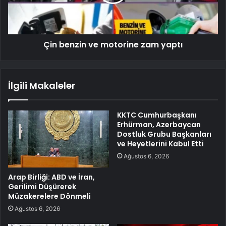
Çin benzin ve motorine zam yaptı
İlgili Makaleler
KKTC Cumhurbaşkanı
Erhürman, Azerbaycan
Dostluk Grubu Başkanları
ve Heyetlerini Kabul Etti
Ağustos 6, 2026
Arap Birliği: ABD ve İran,
Gerilimi Düşürerek
Müzakerelere Dönmeli
Ağustos 6, 2026