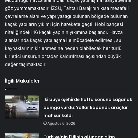
Müdürlüğü havza alanındaki kaçak yapılaşma faaliyetlerine
göz yummamaktadır. İZSU, Tahtalı Barajı’nın kısa mesafeli
çevreleme alanı ve yapı yasağı bulunan bölgede bulunan
kaçak yapıların yıkımı için harekete geçti. Hobi bahçesi
niteliğindeki 16 kaçak yapının yıkımına başlandı. Havza
alanlarında kaçak yapılaşma ile mücadele edilmesi, su
kaynaklarının kirlenmesine neden olabilecek her türlü
kirletici unsurun ortadan kaldırılması açısından büyük
değer taşımaktadır.
İlgili Makaleler
İki büyükşehirde hafta sonuna sağanak
damga vurdu: Yollar kapandı, araçlar
mahsur kaldı
Ağustos 6, 2026
Türkiye’nin 11 ilinin altından altın