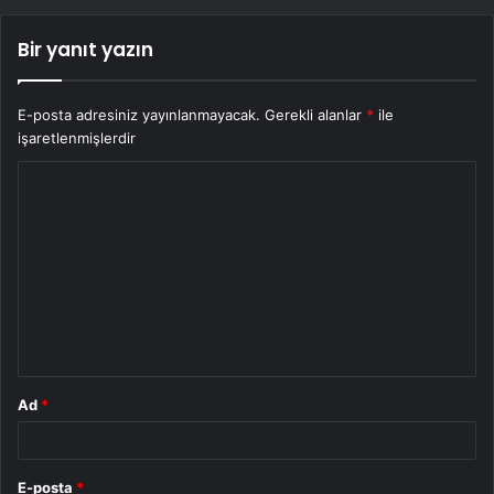
Bir yanıt yazın
E-posta adresiniz yayınlanmayacak.
Gerekli alanlar
*
ile
işaretlenmişlerdir
Y
o
r
u
m
*
Ad
*
E-posta
*