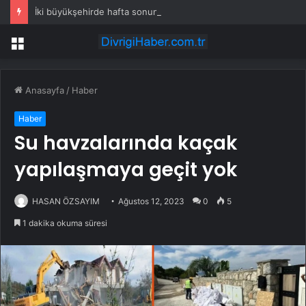
İki büyükşehirde hafta sonuna sağanak damga vurdu: Yollar kapandı, araçlar mahsur kaldı
Menü
Anasayfa
/
Haber
Haber
Su havzalarında kaçak
yapılaşmaya geçit yok
HASAN ÖZSAYIM
Ağustos 12, 2023
0
5
1 dakika okuma süresi