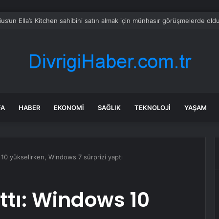
üyükşehirde hafta sonuna sağanak damga vurdu: Yollar kapandı, araçlar 
FA
HABER
EKONOMI
SAĞLIK
TEKNOLOJI
YAŞAM
 10 yükselirken, Windows 7 sürprizi yaptı
rttı: Windows 10