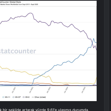
k bir şekilde artarak yüzde 9,61’e ulaşmış durumda.