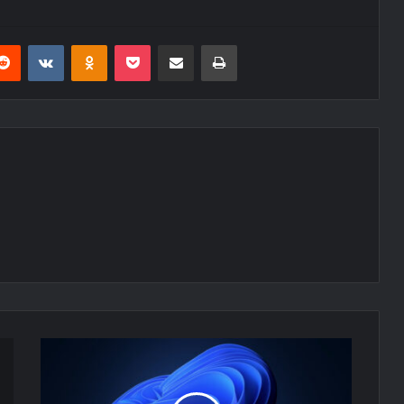
erest
Reddit
VKontakte
Odnoklassniki
Pocket
E-Posta ile paylaş
Yazdır