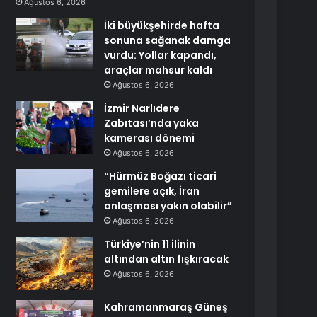
Ağustos 6, 2026
İki büyükşehirde hafta
sonuna sağanak damga
vurdu: Yollar kapandı,
araçlar mahsur kaldı
Ağustos 6, 2026
İzmir Narlıdere
Zabıtası’nda yaka
kamerası dönemi
Ağustos 6, 2026
“Hürmüz Boğazı ticari
gemilere açık, İran
anlaşması yakın olabilir”
Ağustos 6, 2026
Türkiye’nin 11 ilinin
altından altın fışkıracak
Ağustos 6, 2026
Kahramanmaraş Güneş