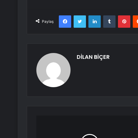
Facebook
Twitter
LinkedIn
Tumblr
Pint
Paylaş
DİLAN BİÇER