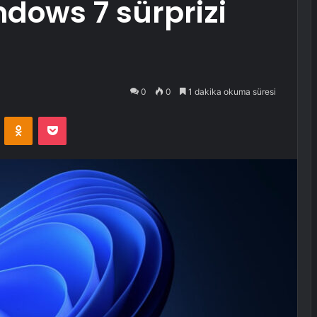
ndows 7 sürprizi
0
0
1 dakika okuma süresi
VKontakte
Odnoklassniki
Pocket