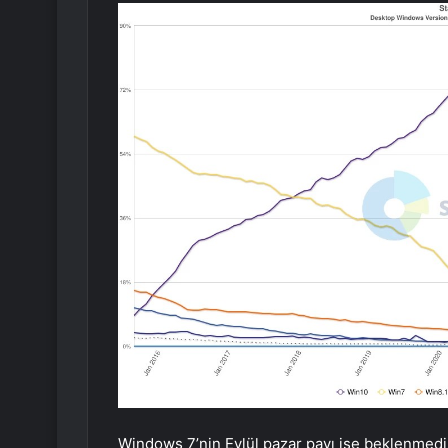
Windows 7’nin Eylül pazar payı ise beklenmedi