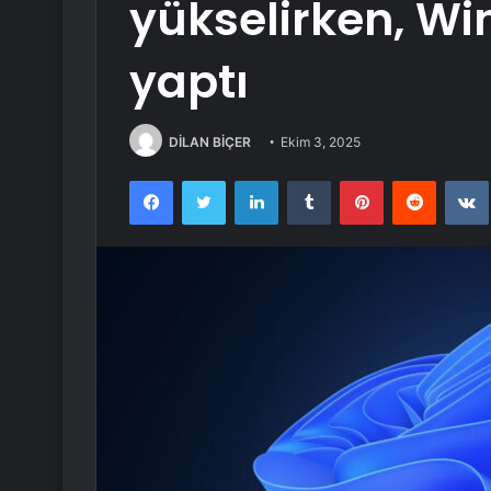
yükselirken, Wi
yaptı
DİLAN BİÇER
Ekim 3, 2025
Facebook
Twitter
LinkedIn
Tumblr
Pinterest
Reddit