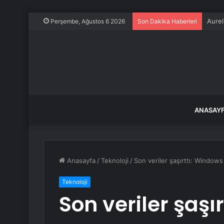
İki b
Perşembe, Ağustos 6 2026
Son Dakika Haberleri
ANASAY
Anasayfa
/
Teknoloji
/
Son veriler şaşırttı: Windows
Teknoloji
Son veriler şaşı