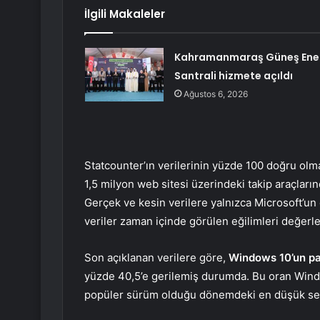
İlgili Makaleler
Kahramanmaraş Güneş Ener
Santrali hizmete açıldı
Ağustos 6, 2026
Statcounter’ın verilerinin yüzde 100 doğru olma
1,5 milyon web sitesi üzerindeki takip araçlarınd
Gerçek ve kesin verilere yalnızca Microsoft’u
veriler zaman içinde görülen eğilimleri değerl
Son açıklanan verilere göre,
Windows 10’un pa
yüzde 40,5’e gerilemiş durumda. Bu oran Windo
popüler sürüm olduğu dönemdeki en düşük sevi