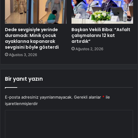
Dede sevgisiyle yerinde
Başkan Vekili Biba: “Asfalt
duramadı: Minik çocuk
çalışmalarını 12 kat
ayaklarına kapanarak
artırdık”
sevgisini böyle gösterdi
Ağustos 2, 2026
Ağustos 3, 2026
Bir yanıt yazın
E-posta adresiniz yayınlanmayacak.
Gerekli alanlar
*
ile
işaretlenmişlerdir
Y
o
r