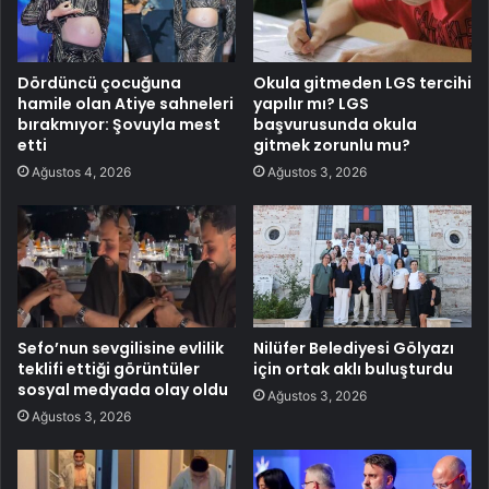
Dördüncü çocuğuna
Okula gitmeden LGS tercihi
hamile olan Atiye sahneleri
yapılır mı? LGS
bırakmıyor: Şovuyla mest
başvurusunda okula
etti
gitmek zorunlu mu?
Ağustos 4, 2026
Ağustos 3, 2026
Sefo’nun sevgilisine evlilik
Nilüfer Belediyesi Gölyazı
teklifi ettiği görüntüler
için ortak aklı buluşturdu
sosyal medyada olay oldu
Ağustos 3, 2026
Ağustos 3, 2026