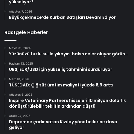
yükseliyor?
Ağustos 7, 2026
Büyükçekmece’de Kurban Satışları Devam Ediyor
Rastgele Haberler
Mayıs 31, 2024
Yüzünüzü tuzlu su ile yıkayın, bakın neler oluyor görün…
Haziran 13, 2025
UBS, EUR/USD için yükseliş tahminini sürdürüyor
Mart 18, 2026
TÜSEDAD: Çiğ süt üretim maliyeti yüzde 8,9 arttı
Ağustos 6, 2025
Inspire Veterinary Partners hisseleri 10 milyon dolarlık
dönüştürülebilir teklifin ardından düştü
Aralık 24, 2025
Depremde çadır satan Kızılay yöneticilerine dava
geliyor