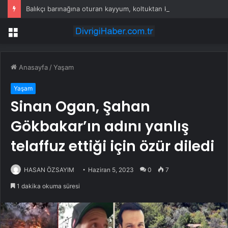
Balıkçı barınağına oturan kayyum, koltuktan kalkmıyor
Menü
Anasayfa
/
Yaşam
Yaşam
Sinan Ogan, Şahan
Gökbakar’ın adını yanlış
telaffuz ettiği için özür diledi
HASAN ÖZSAYIM
Haziran 5, 2023
0
7
1 dakika okuma süresi