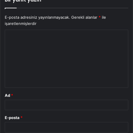
E-posta adresiniz yayınlanmayacak.
Gerekli alanlar
*
ile
işaretlenmişlerdir
Y
o
r
u
m
*
Ad
*
E-posta
*