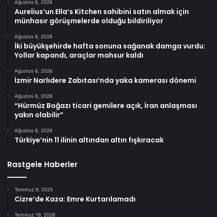
Ağustos 6, 2026
Aurelius’un Ella’s Kitchen sahibini satın almak için
münhasır görüşmelerde olduğu bildiriliyor
Ağustos 6, 2026
İki büyükşehirde hafta sonuna sağanak damga vurdu:
Yollar kapandı, araçlar mahsur kaldı
Ağustos 6, 2026
İzmir Narlıdere Zabıtası’nda yaka kamerası dönemi
Ağustos 6, 2026
“Hürmüz Boğazı ticari gemilere açık, İran anlaşması
yakın olabilir”
Ağustos 6, 2026
Türkiye’nin 11 ilinin altından altın fışkıracak
Rastgele Haberler
Temmuz 9, 2025
Cizre’de Kaza: Emre Kurtarılamadı
Temmuz 19, 2026