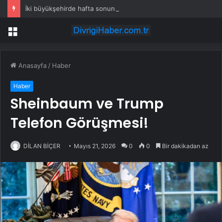
İki büyükşehirde hafta sonuna sağanak damga vurdu: Yollar kapandı, araçlar mahsur kaldı
Menü
Anasayfa
/
Haber
Haber
Sheinbaum ve Trump
Telefon Görüşmesi!
DİLAN BİÇER
Mayıs 21, 2026
0
0
Bir dakikadan az