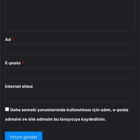
u
m
*
Ad
*
E-posta
*
İnternet sitesi
Daha sonraki yorumlarımda kullanılması için adım, e-posta
adresim ve site adresim bu tarayıcıya kaydedilsin.