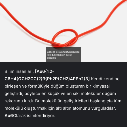
Bilim insanları,
[Au6{1,2-
C6H4(OCH2CC)2}3{Ph2P(CH2)4PPh2}3]
Kendi kendine
birleşen ve formülüyle düğüm oluşturan bir kimyasal
geliştirdi, böylece en küçük ve en sıkı moleküler düğüm
rekorunu kırdı. Bu molekülün geliştiricileri başlangıçta tüm
molekülü oluşturmak için altı altın atomunu vurguladılar.
Au6
Olarak isimlendiriyor.