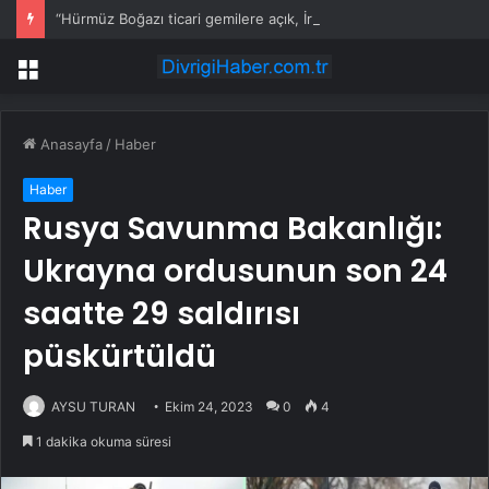
“Hürmüz Boğazı ticari gemilere açık, İran anlaşması yakın olabilir”
Menü
Anasayfa
/
Haber
Haber
Rusya Savunma Bakanlığı:
Ukrayna ordusunun son 24
saatte 29 saldırısı
püskürtüldü
AYSU TURAN
Ekim 24, 2023
0
4
1 dakika okuma süresi