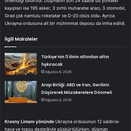
önlendiği bildirildi. Düşmanın son 24 saatte bu yöndeki
kayıpları ise 195 asker, 3 zırhlı muharebe aracı, 3 otomobil,
Grad çok namlulu roketatar ve D-20 obüs oldu. Ayrıca
Ukrayna ordusuna ait bir mühimmat deposu da imha edildi.
İlgili Makaleler
Türkiye’nin 11 ilinin altından altın
fışkıracak
Ağustos 6, 2026
Arap Birliği: ABD ve İran, Gerilimi
Düşürerek Müzakerelere Dönmeli
Ağustos 6, 2026
Krasny Limanı yönünde
Ukrayna ordusunun 12 saldırısı
hava ve topçu desteğiyle püskürtülürken, düşman