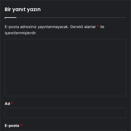
Bir yanıt yazın
E-posta adresiniz yayınlanmayacak.
Gerekli alanlar
*
ile
işaretlenmişlerdir
Y
o
r
u
m
*
Ad
*
E-posta
*