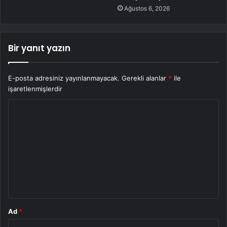
Ağustos 6, 2026
Bir yanıt yazın
E-posta adresiniz yayınlanmayacak.
Gerekli alanlar
*
ile
işaretlenmişlerdir
Y
o
r
u
m
*
Ad
*