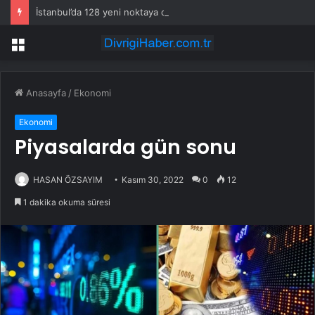
İstanbul’da 128 yeni noktaya daha EDS geliyor
Menü
Anasayfa
/
Ekonomi
Ekonomi
Piyasalarda gün sonu
HASAN ÖZSAYIM
Kasım 30, 2022
0
12
1 dakika okuma süresi