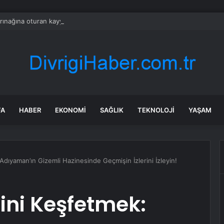
arınağına oturan kayyum, koltuktan kalkmıyor
FA
HABER
EKONOMI
SAĞLIK
TEKNOLOJI
YAŞAM
Adıyaman’ın Gizemli Hazinesinde Geçmişin İzlerini İzleyin!
tini Keşfetmek: