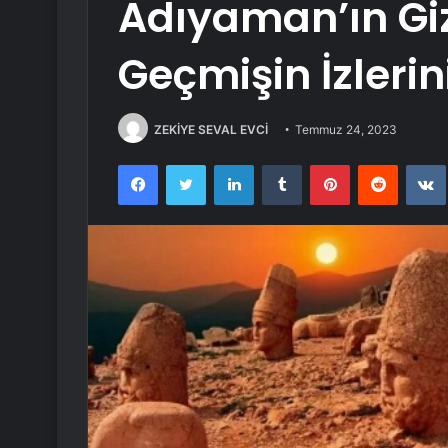
Adıyaman’ın Gi
Geçmişin İzlerini
ZEKİYE SEVAL EVCİ
Temmuz 24, 2023
Facebook
Twitter
LinkedIn
Tumblr
Pinterest
Reddit