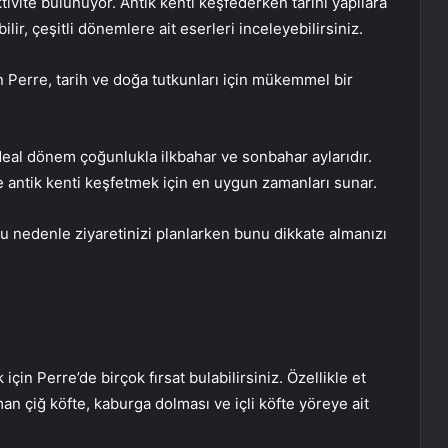
tivite bulunuyor. Antik kenti keşfederken tarihi yapılara
bilir, çeşitli dönemlere ait eserleri inceleyebilirsiniz.
 Perre, tarih ve doğa tutkunları için mükemmel bir
ideal dönem çoğunlukla ilkbahar ve sonbahar aylarıdır.
 antik kenti keşfetmek için en uygun zamanları sunar.
 bu nedenle ziyaretinizi planlarken bunu dikkate almanızı
çin Perre’de birçok fırsat bulabilirsiniz. Özellikle et
an çiğ köfte, kaburga dolması ve içli köfte yöreye ait