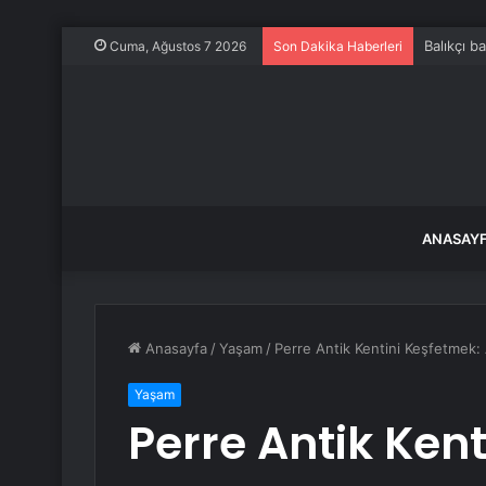
Balıkçı b
Cuma, Ağustos 7 2026
Son Dakika Haberleri
ANASAY
Anasayfa
/
Yaşam
/
Perre Antik Kentini Keşfetmek: 
Yaşam
Perre Antik Ken