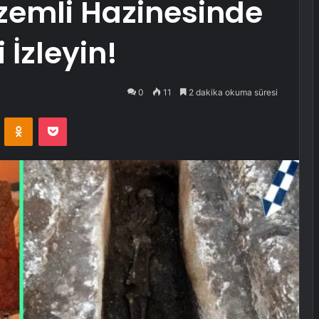
zemli Hazinesinde
 İzleyin!
0
11
2 dakika okuma süresi
VKontakte
Odnoklassniki
Pocket