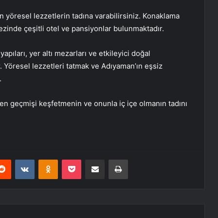
n yöresel lezzetlerin tadına varabilirsiniz. Konaklama
inde çeşitli otel ve pansiyonlar bulunmaktadır.
yapıları, yer altı mezarları ve etkileyici doğal
 Yöresel lezzetleri tatmak ve Adıyaman’ın eşsiz
.
en geçmişi keşfetmenin ve onunla iç içe olmanın tadını
erest
Reddit
VKontakte
Odnoklassniki
Pocket
E-Posta ile paylaş
Yazdır