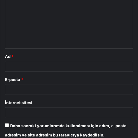
o
r
u
m
*
Ad
*
E-posta
*
İnternet sitesi
Daha sonraki yorumlarımda kullanılması için adım, e-posta
adresim ve site adresim bu tarayıcıya kaydedilsin.