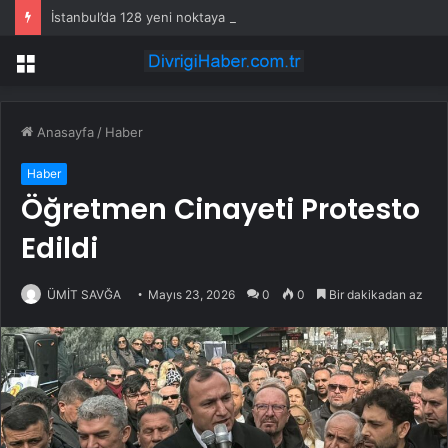
İstanbul’da 128 yeni noktaya daha EDS geliyor
Menü
Anasayfa
/
Haber
Haber
Öğretmen Cinayeti Protesto
Edildi
ÜMİT SAVĞA
Mayıs 23, 2026
0
0
Bir dakikadan az