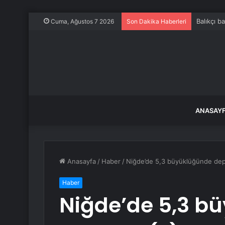
Balıkçı b
Cuma, Ağustos 7 2026
Son Dakika Haberleri
ANASAY
Anasayfa
/
Haber
/
Niğde’de 5,3 büyüklüğünde de
Haber
Niğde’de 5,3 b