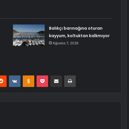
Balıkçı barınağına oturan
kayyum, koltuktan kalkmıyor
Ağustos 7, 2026
erest
Reddit
VKontakte
Odnoklassniki
Pocket
E-Posta ile paylaş
Yazdır