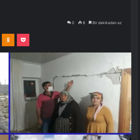
0
8
Bir dakikadan az
VKontakte
Odnoklassniki
Pocket