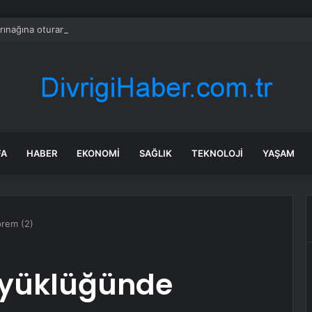
arınağına oturan kayyum, koltuktan kalkmıyor
FA
HABER
EKONOMI
SAĞLIK
TEKNOLOJI
YAŞAM
prem (2)
üyüklüğünde