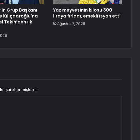
’in Grup Başkanı
Yaz meyvesinin kilosu 300
e Kılıçdaroğlu’na
liraya fırladı, emekli isyan etti
l Tekin’den ilk
Ağustos 7, 2026
2026
le işaretlenmişlerdir