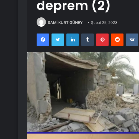
deprem (2)
SAMİ KURT GÜNEY
Şubat 25, 2023
Facebook
Twitter
LinkedIn
Tumblr
Pinterest
Reddit