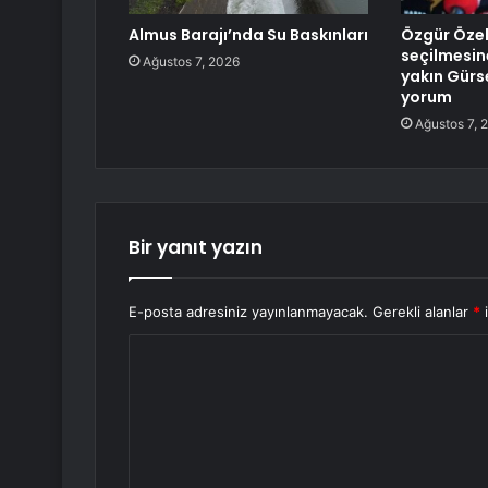
Almus Barajı’nda Su Baskınları
Özgür Özel
seçilmesin
Ağustos 7, 2026
yakın Gürse
yorum
Ağustos 7, 
Bir yanıt yazın
E-posta adresiniz yayınlanmayacak.
Gerekli alanlar
*
i
Y
o
r
u
m