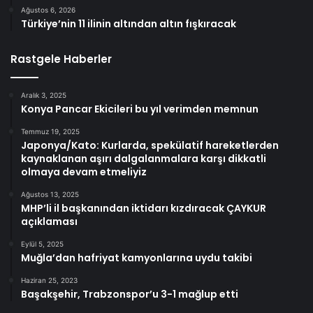
Ağustos 6, 2026
Türkiye’nin 11 ilinin altından altın fışkıracak
Rastgele Haberler
Aralık 3, 2025
Konya Pancar Ekicileri bu yıl verimden memnun
Temmuz 19, 2025
Japonya/Kato: Kurlarda, spekülatif hareketlerden
kaynaklanan aşırı dalgalanmalara karşı dikkatli
olmaya devam etmeliyiz
Ağustos 13, 2025
MHP’li il başkanından iktidarı kızdıracak ÇAYKUR
açıklaması
Eylül 5, 2025
Muğla’dan hafriyat kamyonlarına uydu takibi
Haziran 25, 2023
Başakşehir, Trabzonspor’u 3-1 mağlup etti