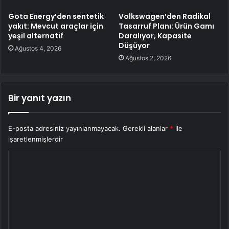
Gota Energy’den sentetik
Volkswagen’den Radikal
yakıt: Mevcut araçlar için
Tasarruf Planı: Ürün Gamı
yeşil alternatif
Daralıyor, Kapasite
Düşüyor
Ağustos 4, 2026
Ağustos 2, 2026
Bir yanıt yazın
E-posta adresiniz yayınlanmayacak.
Gerekli alanlar
*
ile
işaretlenmişlerdir
Y
o
r
u
m