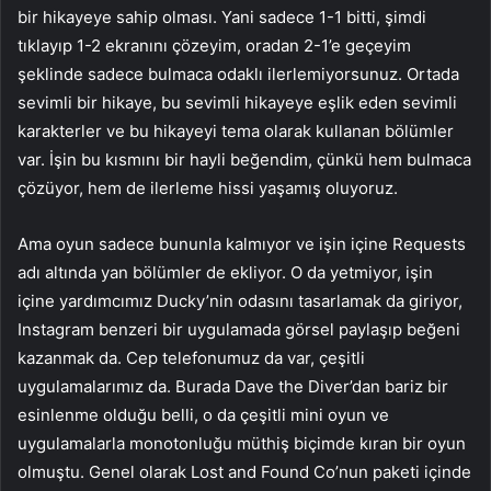
bir hikayeye sahip olması. Yani sadece 1-1 bitti, şimdi
tıklayıp 1-2 ekranını çözeyim, oradan 2-1’e geçeyim
şeklinde sadece bulmaca odaklı ilerlemiyorsunuz. Ortada
sevimli bir hikaye, bu sevimli hikayeye eşlik eden sevimli
karakterler ve bu hikayeyi tema olarak kullanan bölümler
var. İşin bu kısmını bir hayli beğendim, çünkü hem bulmaca
çözüyor, hem de ilerleme hissi yaşamış oluyoruz.
Ama oyun sadece bununla kalmıyor ve işin içine Requests
adı altında yan bölümler de ekliyor. O da yetmiyor, işin
içine yardımcımız Ducky’nin odasını tasarlamak da giriyor,
Instagram benzeri bir uygulamada görsel paylaşıp beğeni
kazanmak da. Cep telefonumuz da var, çeşitli
uygulamalarımız da. Burada Dave the Diver’dan bariz bir
esinlenme olduğu belli, o da çeşitli mini oyun ve
uygulamalarla monotonluğu müthiş biçimde kıran bir oyun
olmuştu. Genel olarak Lost and Found Co’nun paketi içinde