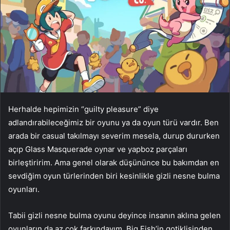
Herhalde hepimizin “guilty pleasure” diye
adlandırabileceğimiz bir oyunu ya da oyun türü vardır. Ben
arada bir casual takılmayı severim mesela, durup dururken
açıp Glass Masquerade oynar ve yapboz parçaları
birleştiririm. Ama genel olarak düşününce bu bakımdan en
sevdiğim oyun türlerinden biri kesinlikle gizli nesne bulma
oyunları.
Tabii gizli nesne bulma oyunu deyince insanın aklına gelen
oyunların da az çok farkındayım, Big Fish’in gotiklisinden