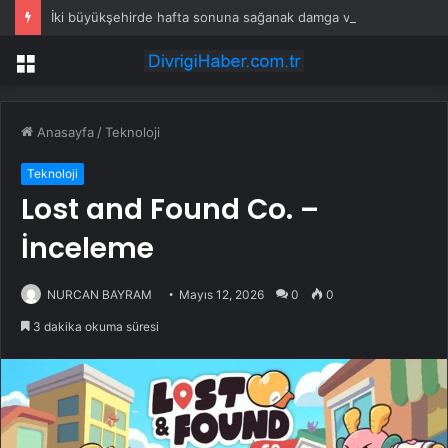
İki büyükşehirde hafta sonuna sağanak damga vurdu: Yollar kapandı, araçlar mahsur kaldı
Menü
Anasayfa
/
Teknoloji
Teknoloji
Lost and Found Co. –
İnceleme
NURCAN BAYRAM
Mayıs 12, 2026
0
0
3 dakika okuma süresi