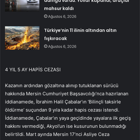
damga vurdu: Yollar kapandı, araçlar
mahsur kaldı
Ağustos 6, 2026
Türkiye’nin 11 ilinin altından altın
fışkıracak
Ağustos 6, 2026
4 YIL 5 AY HAPİS CEZASI
Kazanın ardından gözaltına alınıp tutuklanan sürücü
hakkında Mersin Cumhuriyet Başsavcılığı’nca hazırlanan
iddianamede, İbrahim Halil Çabalar’ın ‘Bilinçli taksirle
öldürme’ suçundan 9 yıla kadar hapis cezası istendi.
İddianamede, Çabalar’ın yaya geçidinde yayalara ilk geçiş
hakkını vermediği, Akyol’un ise kusurunun bulunmadığı
belirtildi. Mart ayında Mersin 17’nci Asliye Ceza