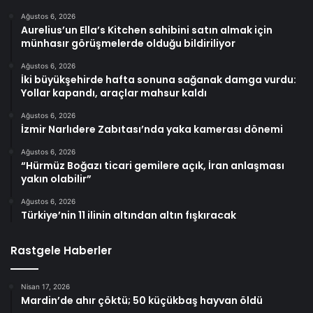
Ağustos 6, 2026
Aurelius’un Ella’s Kitchen sahibini satın almak için
münhasır görüşmelerde olduğu bildiriliyor
Ağustos 6, 2026
İki büyükşehirde hafta sonuna sağanak damga vurdu:
Yollar kapandı, araçlar mahsur kaldı
Ağustos 6, 2026
İzmir Narlıdere Zabıtası’nda yaka kamerası dönemi
Ağustos 6, 2026
“Hürmüz Boğazı ticari gemilere açık, İran anlaşması
yakın olabilir”
Ağustos 6, 2026
Türkiye’nin 11 ilinin altından altın fışkıracak
Rastgele Haberler
Nisan 17, 2026
Mardin’de ahır çöktü; 50 küçükbaş hayvan öldü