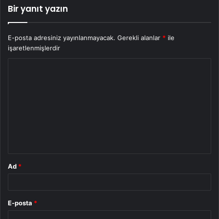
Bir yanıt yazın
E-posta adresiniz yayınlanmayacak.
Gerekli alanlar
*
ile
işaretlenmişlerdir
Y
o
r
u
m
*
Ad
*
E-posta
*