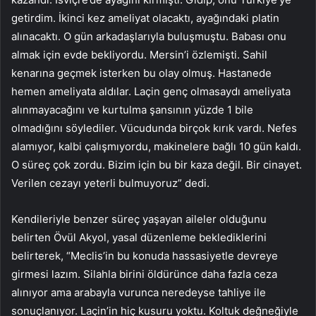
getirdim. İkinci kez ameliyat olacaktı, ayağındaki platin
alınacaktı. O gün arkadaşlarıyla buluşmuştu. Babası onu
almak için evde bekliyordu. Mersin’i özlemişti. Sahil
kenarına geçmek isterken bu olay olmuş. Hastanede
hemen ameliyata aldılar. Laçin genç olmasaydı ameliyata
alınmayacağını ve kurtulma şansının yüzde 1 bile
olmadığını söylediler. Vücudunda birçok kırık vardı. Nefes
alamıyor, kalbi çalışmıyordu, makinelere bağlı 10 gün kaldı.
O süreç çok zordu. Bizim için bu bir kaza değil. Bir cinayet.
Verilen cezayı yeterli bulmuyoruz” dedi.
Kendileriyle benzer süreç yaşayan aileler olduğunu
belirten Övül Akyol, yasal düzenleme beklediklerini
belirterek, “Meclis’in bu konuda hassasiyetle devreye
girmesi lazım. Silahla birini öldürünce daha fazla ceza
alınıyor ama arabayla vurunca neredeyse tahliye ile
sonuçlanıyor. Laçin’in hiç kusuru yoktu. Koltuk değneğiyle