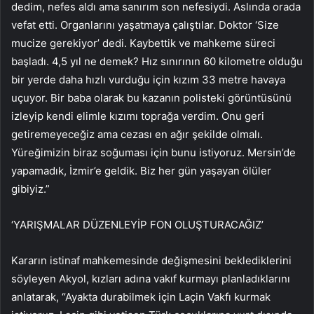
dedim, nefes aldı ama sanırım son nefesiydi. Aslında orada
vefat etti. Organlarını yaşatmaya çalıştılar. Doktor ‘Size
mucize gerekiyor’ dedi. Kaybettik ve mahkeme süreci
başladı. 4,5 yıl ne demek? Hız sınırının 60 kilometre olduğu
bir yerde daha hızlı vurduğu için kızım 33 metre havaya
uçuyor. Bir baba olarak bu kazanın polisteki görüntüsünü
izleyip kendi elimle kızımı toprağa verdim. Onu geri
getiremeyeceğiz ama cezası en ağır şekilde olmalı.
Yüreğimizin biraz soğuması için bunu istiyoruz. Mersin’de
yapamadık, İzmir’e geldik. Biz her gün yaşayan ölüler
gibiyiz.”
‘YARIŞMALAR DÜZENLEYİP FON OLUŞTURACAĞIZ’
Kararın istinaf mahkemesinde değişmesini beklediklerini
söyleyen Akyol, kızları adına vakıf kurmayı planladıklarını
anlatarak, “Ayakta durabilmek için Laçin Vakfı kurmak