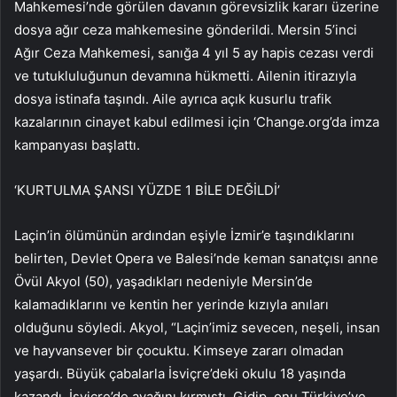
Mahkemesi’nde görülen davanın görevsizlik kararı üzerine
dosya ağır ceza mahkemesine gönderildi. Mersin 5’inci
Ağır Ceza Mahkemesi, sanığa 4 yıl 5 ay hapis cezası verdi
ve tutukluluğunun devamına hükmetti. Ailenin itirazıyla
dosya istinafa taşındı. Aile ayrıca açık kusurlu trafik
kazalarının cinayet kabul edilmesi için ‘Change.org’da imza
kampanyası başlattı.
‘KURTULMA ŞANSI YÜZDE 1 BİLE DEĞİLDİ’
Laçin’in ölümünün ardından eşiyle İzmir’e taşındıklarını
belirten, Devlet Opera ve Balesi’nde keman sanatçısı anne
Övül Akyol (50), yaşadıkları nedeniyle Mersin’de
kalamadıklarını ve kentin her yerinde kızıyla anıları
olduğunu söyledi. Akyol, “Laçin’imiz sevecen, neşeli, insan
ve hayvansever bir çocuktu. Kimseye zararı olmadan
yaşardı. Büyük çabalarla İsviçre’deki okulu 18 yaşında
kazandı. İsviçre’de ayağını kırmıştı. Gidip, onu Türkiye’ye