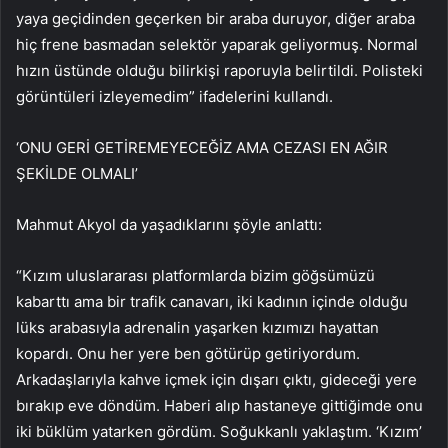
yaya geçidinden geçerken bir araba duruyor, diğer araba
hiç frene basmadan selektör yaparak geliyormuş. Normal
hızın üstünde olduğu bilirkişi raporuyla belirtildi. Polisteki
görüntüleri izleyemedim” ifadelerini kullandı.
‘ONU GERİ GETİREMEYECEĞİZ AMA CEZASI EN AĞIR
ŞEKİLDE OLMALI’
Mahmut Akyol da yaşadıklarını şöyle anlattı:
“Kızım uluslararası platformlarda bizim göğsümüzü
kabarttı ama bir trafik canavarı, iki kadının içinde olduğu
lüks arabasıyla adrenalin yaşarken kızımızı hayattan
kopardı. Onu her yere ben götürüp getiriyordum.
Arkadaşlarıyla kahve içmek için dışarı çıktı, gideceği yere
bırakıp eve döndüm. Haberi alıp hastaneye gittiğimde onu
iki büklüm yatarken gördüm. Soğukkanlı yaklaştım. ‘Kızım’