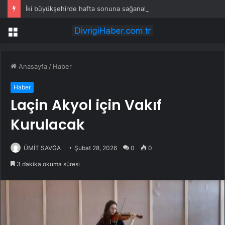
İki büyükşehirde hafta sonuna sağanak damga vurdu: Yollar kapandı, araçlar mahsur kaldı
Menü
Anasayfa
/
Haber
Haber
Laçin Akyol için Vakıf
Kurulacak
ÜMİT SAVĞA
Şubat 28, 2026
0
0
3 dakika okuma süresi