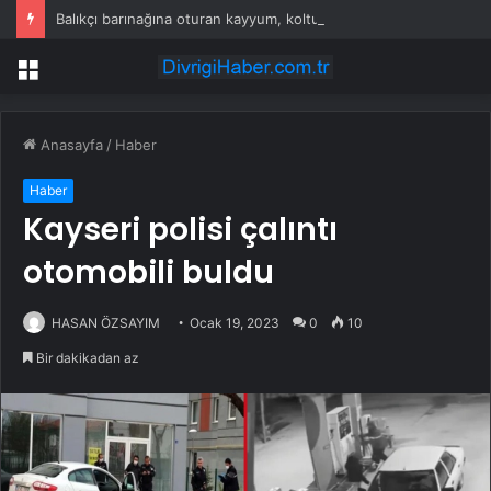
Balıkçı barınağına oturan kayyum, koltuktan kalkmıyor
Menü
Anasayfa
/
Haber
Haber
Kayseri polisi çalıntı
otomobili buldu
HASAN ÖZSAYIM
Ocak 19, 2023
0
10
Bir dakikadan az