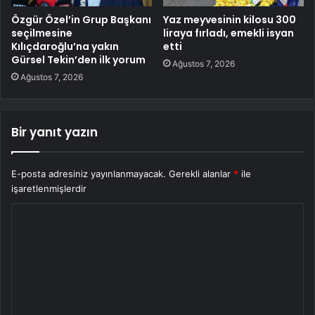
Özgür Özel’in Grup Başkanı
Yaz meyvesinin kilosu 300
seçilmesine
liraya fırladı, emekli isyan
Kılıçdaroğlu’na yakın
etti
Gürsel Tekin’den ilk yorum
Ağustos 7, 2026
Ağustos 7, 2026
Bir yanıt yazın
E-posta adresiniz yayınlanmayacak.
Gerekli alanlar
*
ile
işaretlenmişlerdir
Y
o
r
u
m