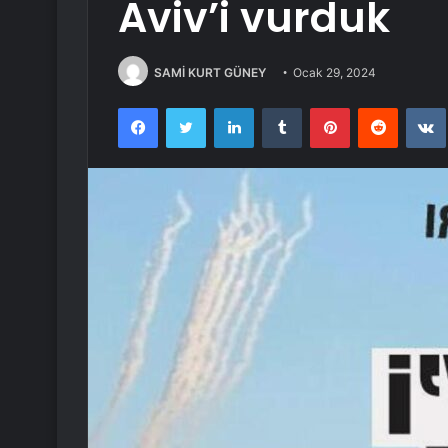
Aviv’i vurduk
SAMİ KURT GÜNEY
Ocak 29, 2024
Facebook
Twitter
LinkedIn
Tumblr
Pinterest
Reddit