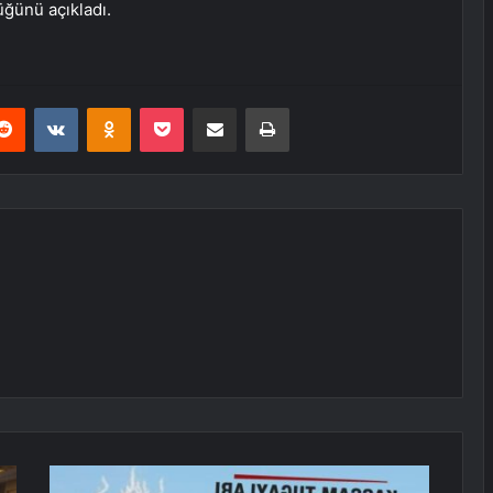
ğünü açıkladı.
erest
Reddit
VKontakte
Odnoklassniki
Pocket
E-Posta ile paylaş
Yazdır