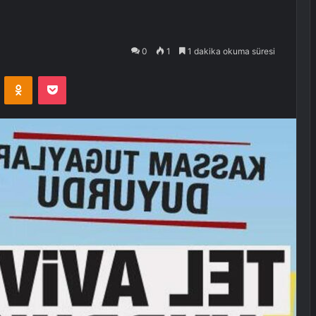
0
1
1 dakika okuma süresi
VKontakte
Odnoklassniki
Pocket