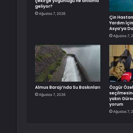
çekirge yoğunluğu ne anlama
geliyor?
Ağustos 7, 2026
Çin Hastan
Yardım İçi
Asya’ya Do
Ağustos 7, 
Almus Barajı’nda Su Baskınları
Özgür Özel
seçilmesin
Ağustos 7, 2026
yakın Gürse
yorum
Ağustos 7, 