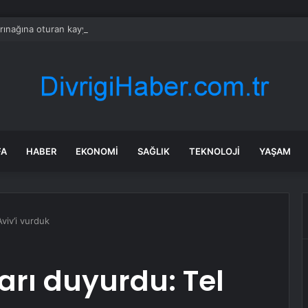
arınağına oturan kayyum, koltuktan kalkmıyor
FA
HABER
EKONOMI
SAĞLIK
TEKNOLOJI
YAŞAM
viv’i vurduk
rı duyurdu: Tel