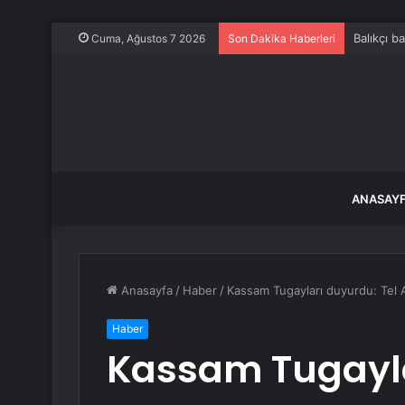
Balıkçı b
Cuma, Ağustos 7 2026
Son Dakika Haberleri
ANASAY
Anasayfa
/
Haber
/
Kassam Tugayları duyurdu: Tel A
Haber
Kassam Tugayla