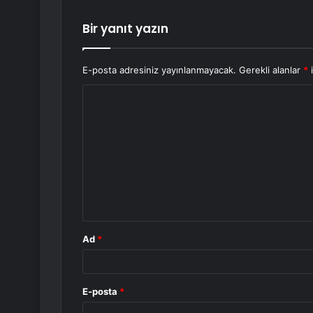
Bir yanıt yazın
E-posta adresiniz yayınlanmayacak.
Gerekli alanlar
*
i
Y
o
r
u
m
*
Ad
*
E-posta
*