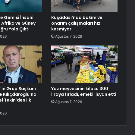
e Gemisi İnsani
Kuşadası’nda bakım ve
n Afrika ve Güney
onarım çalışmaları hız
ğru Yola Çıktı
kesmiyor
2026
Ağustos 7, 2026
’in Grup Başkanı
Yaz meyvesinin kilosu 300
e Kılıçdaroğlu’na
liraya fırladı, emekli isyan etti
l Tekin’den ilk
Ağustos 7, 2026
2026