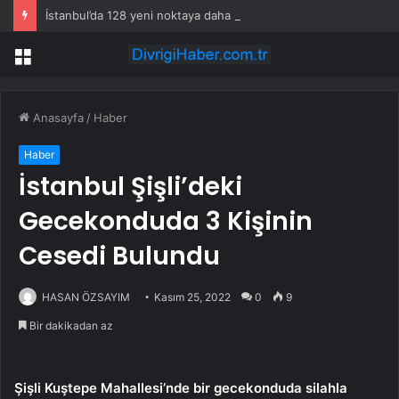
İstanbul’da 128 yeni noktaya daha EDS geliyor
Menü
Anasayfa
/
Haber
Haber
İstanbul Şişli’deki
Gecekonduda 3 Kişinin
Cesedi Bulundu
HASAN ÖZSAYIM
Kasım 25, 2022
0
9
Bir dakikadan az
Şişli Kuştepe Mahallesi’nde bir gecekonduda silahla