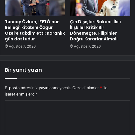
Tuncay Özkan, ‘FETÖ’nün
Çin Dışişleri Bakanı: İkili
Belleği’ kitabını Özgür
İlişkiler Kritik Bir
Özel’e takdim etti: Karanlık
Dönemeçte, Filipinler
gün dostudur
Doğru Kararlar Almalı
Ağustos 7, 2026
Ağustos 7, 2026
Bir yanıt yazın
E-posta adresiniz yayınlanmayacak.
Gerekli alanlar
*
ile
işaretlenmişlerdir
Y
o
r
u