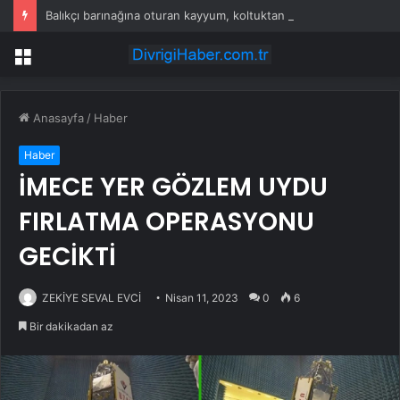
Balıkçı barınağına oturan kayyum, koltuktan kalkmıyor
Menü
Anasayfa
/
Haber
Haber
İMECE YER GÖZLEM UYDU
FIRLATMA OPERASYONU
GECİKTİ
ZEKİYE SEVAL EVCİ
Nisan 11, 2023
0
6
Bir dakikadan az