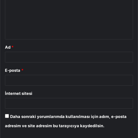
r
u
m
*
Ad
*
E-posta
*
İnternet sitesi
Daha sonraki yorumlarımda kullanılması için adım, e-posta
adresim ve site adresim bu tarayıcıya kaydedilsin.