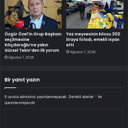
Özgür Özel’in Grup Başkanı
Yaz meyvesinin kilosu 300
seçilmesine
liraya fırladı, emekli isyan
Kılıçdaroğlu’na yakın
etti
Gürsel Tekin’den ilk yorum
Ağustos 7, 2026
Ağustos 7, 2026
Bir yanıt yazın
E-posta adresiniz yayınlanmayacak.
Gerekli alanlar
*
ile
işaretlenmişlerdir
Y
o