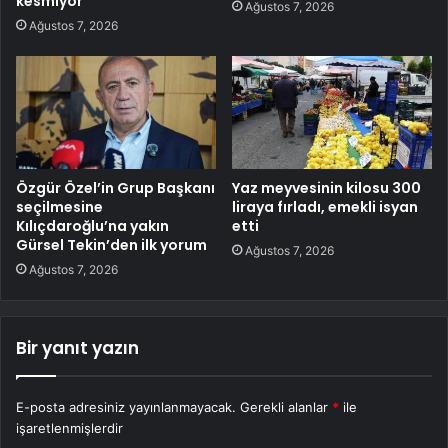
kesmiyor
Ağustos 7, 2026
Ağustos 7, 2026
Özgür Özel’in Grup Başkanı
Yaz meyvesinin kilosu 300
seçilmesine
liraya fırladı, emekli isyan
Kılıçdaroğlu’na yakın
etti
Gürsel Tekin’den ilk yorum
Ağustos 7, 2026
Ağustos 7, 2026
Bir yanıt yazın
E-posta adresiniz yayınlanmayacak.
Gerekli alanlar
*
ile
işaretlenmişlerdir