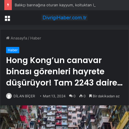
Balıkçı barınağına oturan kayyum, koltuktan kalkmıyor
Menü
Anasayfa
/
Haber
Haber
Hong Kong’un canavar
binası görenleri hayrete
düşürüyor! Tam 2243 daire…
DİLAN BİÇER
Mart 13, 2024
0
0
Bir dakikadan az