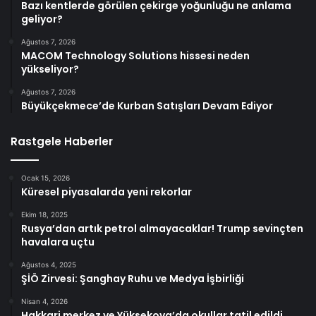
Bazı kentlerde görülen çekirge yoğunluğu ne anlama
geliyor?
Ağustos 7, 2026
MACOM Technology Solutions hissesi neden
yükseliyor?
Ağustos 7, 2026
Büyükçekmece’de Kurban Satışları Devam Ediyor
Rastgele Haberler
Ocak 15, 2026
Küresel piyasalarda yeni rekorlar
Ekim 18, 2025
Rusya’dan artık petrol almayacaklar! Trump sevinçten
havalara uçtu
Ağustos 4, 2025
ŞİÖ Zirvesi: Şanghay Ruhu ve Medya İşbirliği
Nisan 4, 2026
Hakkari merkez ve Yüksekova’da okullar tatil edildi