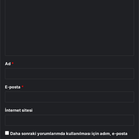
o
r
u
m
*
Ad
*
E-posta
*
İnternet sitesi
Daha sonraki yorumlarımda kullanılması için adım, e-posta