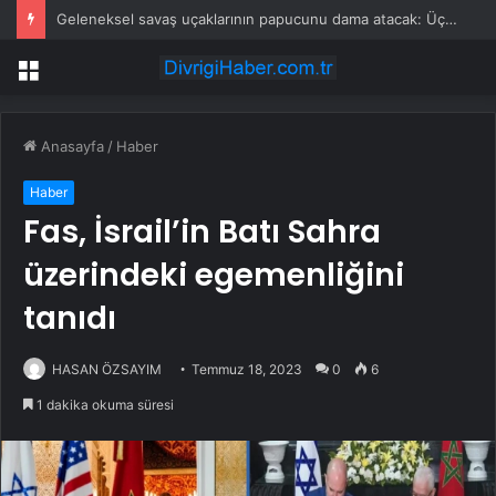
Geleneksel savaş uçaklarının papucunu dama atacak: Üçte biri fiyatına üretiliyor
Menü
Anasayfa
/
Haber
Haber
Fas, İsrail’in Batı Sahra
üzerindeki egemenliğini
tanıdı
HASAN ÖZSAYIM
Temmuz 18, 2023
0
6
1 dakika okuma süresi