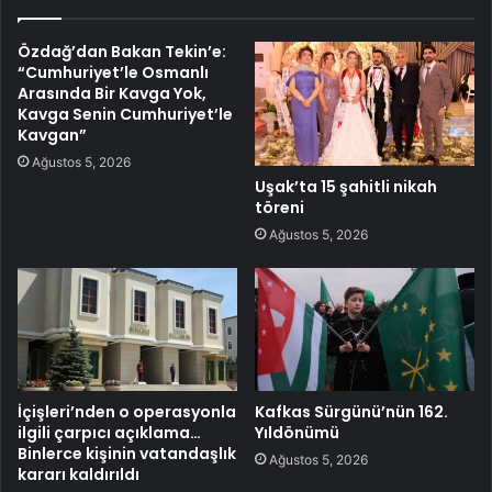
Özdağ’dan Bakan Tekin’e:
“Cumhuriyet’le Osmanlı
Arasında Bir Kavga Yok,
Kavga Senin Cumhuriyet’le
Kavgan”
Ağustos 5, 2026
Uşak’ta 15 şahitli nikah
töreni
Ağustos 5, 2026
İçişleri’nden o operasyonla
Kafkas Sürgünü’nün 162.
ilgili çarpıcı açıklama…
Yıldönümü
Binlerce kişinin vatandaşlık
Ağustos 5, 2026
kararı kaldırıldı