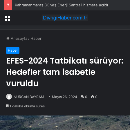
Kahramanmaraş Güneş Enerji Santrali hizmete açıldı
Menü
Anasayfa
/
Haber
Haber
EFES-2024 Tatbikatı sürüyor:
Hedefler tam isabetle
vuruldu
NURCAN BAYRAM
Mayıs 26, 2024
0
0
1 dakika okuma süresi