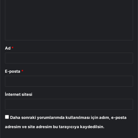
r
u
m
*
Ad
*
E-posta
*
İnternet sitesi
Daha sonraki yorumlarımda kullanılması için adım, e-posta
adresim ve site adresim bu tarayıcıya kaydedilsin.