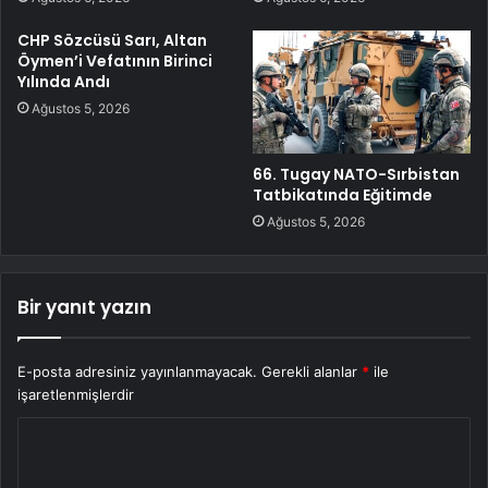
CHP Sözcüsü Sarı, Altan
Öymen’i Vefatının Birinci
Yılında Andı
Ağustos 5, 2026
66. Tugay NATO-Sırbistan
Tatbikatında Eğitimde
Ağustos 5, 2026
Bir yanıt yazın
E-posta adresiniz yayınlanmayacak.
Gerekli alanlar
*
ile
işaretlenmişlerdir
Y
o