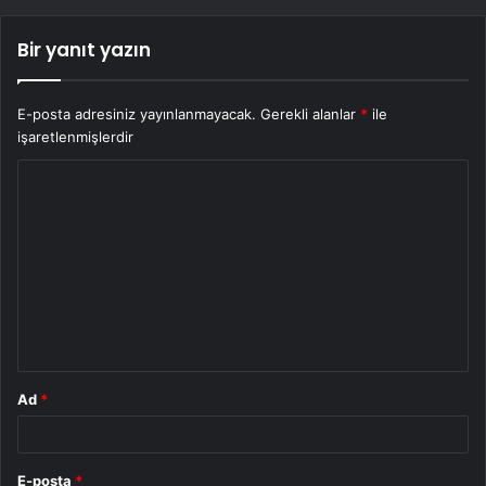
Bir yanıt yazın
E-posta adresiniz yayınlanmayacak.
Gerekli alanlar
*
ile
işaretlenmişlerdir
Y
o
r
u
m
*
Ad
*
E-posta
*