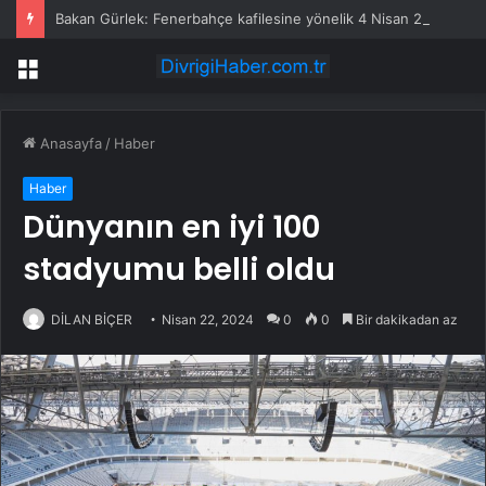
Bakan Gürlek: Fenerbahçe kafilesine yönelik 4 Nisan 2015 saldırısı yeniden incelemeye alındı
Menü
Anasayfa
/
Haber
Haber
Dünyanın en iyi 100
stadyumu belli oldu
DİLAN BİÇER
Nisan 22, 2024
0
0
Bir dakikadan az