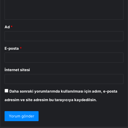
m
*
Ad
*
E-posta
*
İnternet sitesi
Daha sonraki yorumlarımda kullanılması için adım, e-posta
adresim ve site adresim bu tarayıcıya kaydedilsin.