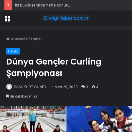
İki büyükşehirde hafta sonuna sağanak damga vurdu: Yollar kapandı, araçlar mahsur kaldı
Menü
Anasayfa
/
Haber
Haber
Dünya Gençler Curling
Şampiyonası
SAMİ KURT GÜNEY
Mart 29, 2023
0
4
Bir dakikadan az