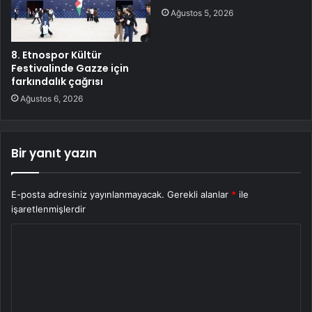
Ağustos 5, 2026
8. Etnospor Kültür
Festivalinde Gazze için
farkındalık çağrısı
Ağustos 6, 2026
Bir yanıt yazın
E-posta adresiniz yayınlanmayacak.
Gerekli alanlar
*
ile
işaretlenmişlerdir
Y
o
r
u