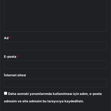
r
u
m
*
Ad
*
E-posta
*
İnternet sitesi
Daha sonraki yorumlarımda kullanılması için adım, e-posta
adresim ve site adresim bu tarayıcıya kaydedilsin.