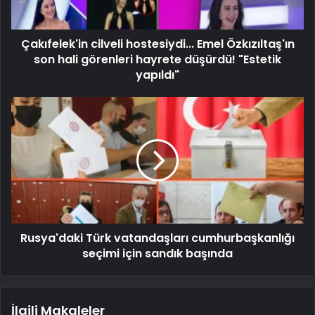
Çakıfelek'in cilveli hostesiydi... Emel Özkızıltaş'ın
son hali görenleri hayrete düşürdü! "Estetik
yapıldı"
Rusya'daki Türk vatandaşları cumhurbaşkanlığı
seçimi için sandık başında
İlgili Makaleler