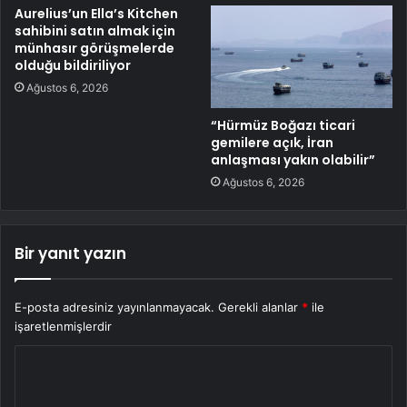
Aurelius’un Ella’s Kitchen
sahibini satın almak için
münhasır görüşmelerde
olduğu bildiriliyor
Ağustos 6, 2026
“Hürmüz Boğazı ticari
gemilere açık, İran
anlaşması yakın olabilir”
Ağustos 6, 2026
Bir yanıt yazın
E-posta adresiniz yayınlanmayacak.
Gerekli alanlar
*
ile
işaretlenmişlerdir
Y
o