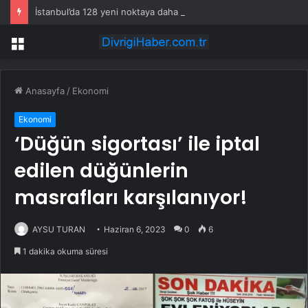
İstanbul’da 128 yeni noktaya daha EDS geliyor
Menü
Anasayfa
/
Ekonomi
Ekonomi
‘Düğün sigortası’ ile iptal
edilen düğünlerin
masrafları karşılanıyor!
AYSU TURAN
Haziran 6, 2023
0
6
1 dakika okuma süresi