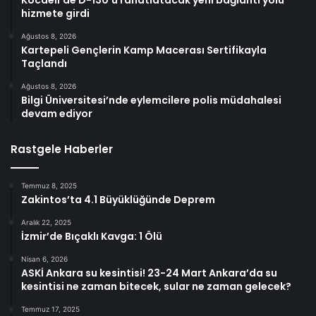
Kocaeli’de D-130’u rahatlatacak yeni bağlantı yolu
hizmete girdi
Ağustos 8, 2026
Kartepeli Gençlerin Kamp Macerası Sertifikayla
Taçlandı
Ağustos 8, 2026
Bilgi Üniversitesi’nde eylemcilere polis müdahalesi
devam ediyor
Rastgele Haberler
Temmuz 8, 2025
Zakintos’ta 4.1 Büyüklüğünde Deprem
Aralık 22, 2025
İzmir’de Bıçaklı Kavga: 1 Ölü
Nisan 6, 2026
ASKİ Ankara su kesintisi! 23-24 Mart Ankara’da su
kesintisi ne zaman bitecek, sular ne zaman gelecek?
Temmuz 17, 2025