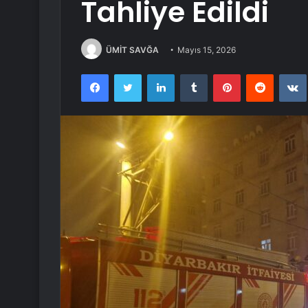
Tahliye Edildi
ÜMİT SAVĞA
Mayıs 15, 2026
Facebook
Twitter
LinkedIn
Tumblr
Pinterest
Reddit