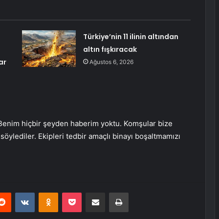
Türkiye’nin 11 ilinin altından
altın fışkıracak
ar
Ağustos 6, 2026
“Benim hiçbir şeyden haberim yoktu. Komşular bize
söylediler. Ekipleri tedbir amaçlı binayı boşaltmamızı
erest
Reddit
VKontakte
Odnoklassniki
Pocket
E-Posta ile paylaş
Yazdır