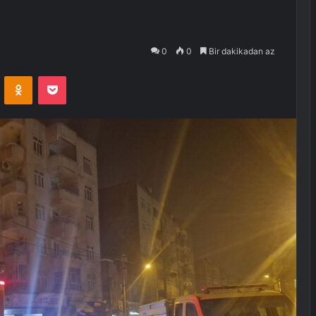
0
0
Bir dakikadan az
VKontakte
Odnoklassniki
Pocket