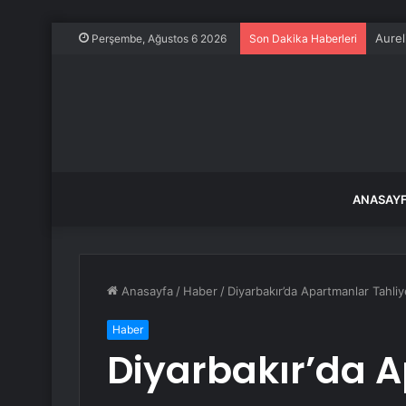
İki b
Perşembe, Ağustos 6 2026
Son Dakika Haberleri
ANASAY
Anasayfa
/
Haber
/
Diyarbakır’da Apartmanlar Tahliy
Haber
Diyarbakır’da 