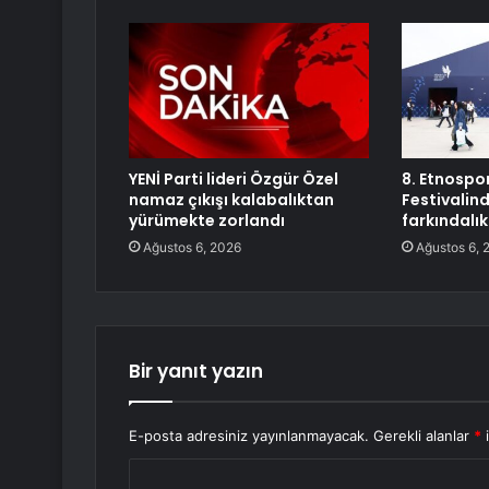
YENİ Parti lideri Özgür Özel
8. Etnospor
namaz çıkışı kalabalıktan
Festivalin
yürümekte zorlandı
farkındalık
Ağustos 6, 2026
Ağustos 6, 
Bir yanıt yazın
E-posta adresiniz yayınlanmayacak.
Gerekli alanlar
*
i
Y