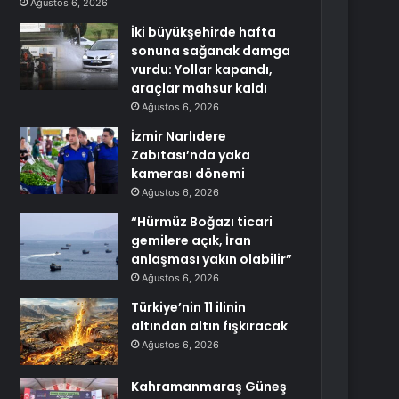
Ağustos 6, 2026
İki büyükşehirde hafta
sonuna sağanak damga
vurdu: Yollar kapandı,
araçlar mahsur kaldı
Ağustos 6, 2026
İzmir Narlıdere
Zabıtası’nda yaka
kamerası dönemi
Ağustos 6, 2026
“Hürmüz Boğazı ticari
gemilere açık, İran
anlaşması yakın olabilir”
Ağustos 6, 2026
Türkiye’nin 11 ilinin
altından altın fışkıracak
Ağustos 6, 2026
Kahramanmaraş Güneş