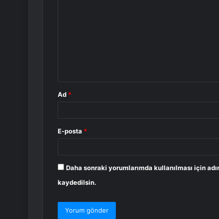
o
r
u
m
*
Ad
*
E-posta
*
Daha sonraki yorumlarımda kullanılması için adı
kaydedilsin.