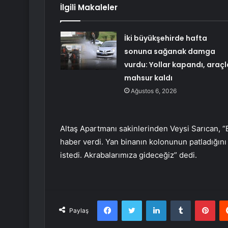
İlgili Makaleler
İki büyükşehirde hafta
sonuna sağanak damga
vurdu: Yollar kapandı, araçl
mahsur kaldı
Ağustos 6, 2026
Altaş Apartmanı sakinlerinden Veysi Sarıcan, 
haber verdi. Yan binanın kolonunun patladığını 
istedi. Akrabalarımıza gideceğiz” dedi.
Facebook
Twitter
LinkedIn
Tumblr
Pint
Paylaş