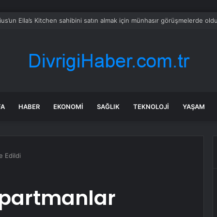
üyükşehirde hafta sonuna sağanak damga vurdu: Yollar kapandı, araçlar 
FA
HABER
EKONOMI
SAĞLIK
TEKNOLOJI
YAŞAM
e Edildi
Apartmanlar