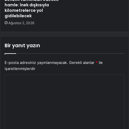
hamle: İnek dışkısıyla
kilometrelerce yol
gidilebilecek
Ağustos 2, 2026
Bir yanıt yazın
E-posta adresiniz yayınlanmayacak.
Gerekli alanlar
*
ile
işaretlenmişlerdir
Y
o
r
u
m
*