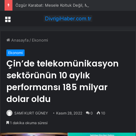
Özgür Karabat: Mesele Koltuk Değil, Mesele Cumhuriyet’i Koruma ve Yeni Bir Otokratik Rejime Karşı Direnme Meselesidir
Menü
Anasayfa
/
Ekonomi
Ekonomi
Çin’de telekomünikasyon
sektörünün 10 aylık
performansı 185 milyar
dolar oldu
SAMİ KURT GÜNEY
Kasım 28, 2022
0
10
1 dakika okuma süresi