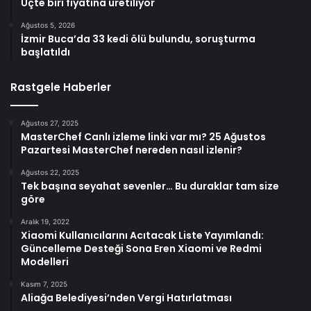
Üçte biri fiyatına üretiliyor
Ağustos 5, 2026
İzmir Buca’da 33 kedi ölü bulundu, soruşturma
başlatıldı
Rastgele Haberler
Ağustos 27, 2025
MasterChef Canlı izleme linki var mı? 25 Ağustos
Pazartesi MasterChef nereden nasıl izlenir?
Ağustos 22, 2025
Tek başına seyahat sevenler… Bu duraklar tam size
göre
Aralık 19, 2022
Xiaomi Kullanıcılarını Acıtacak Liste Yayımlandı:
Güncelleme Desteği Sona Eren Xiaomi ve Redmi
Modelleri
Kasım 7, 2025
Aliağa Belediyesi’nden Vergi Hatırlatması