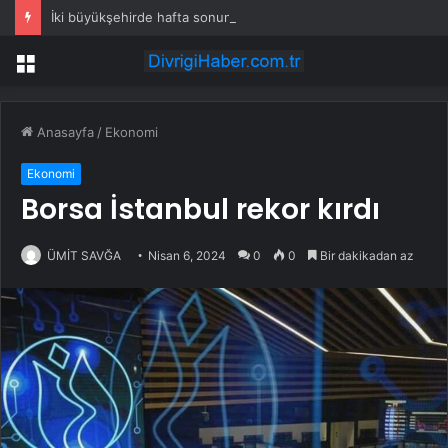
İki büyükşehirde hafta sonuna sağanak damga vurdu: Yollar kapandı, araçlar mahsur kaldı
Menü
Anasayfa
/
Ekonomi
Ekonomi
Borsa İstanbul rekor kırdı
ÜMİT SAVĞA
Nisan 6, 2024
0
0
Bir dakikadan az