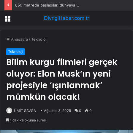
850 metrede başladılar, dünyaya açıldılar: İngiltere’den talep yağıyor
Menü
Anasayfa
/
Teknoloji
Teknoloji
Bilim kurgu filmleri gerçek
oluyor: Elon Musk’ın yeni
projesiyle ‘ışınlanmak’
mümkün olacak!
ÜMİT SAVĞA
Ağustos 3, 2025
0
0
1 dakika okuma süresi