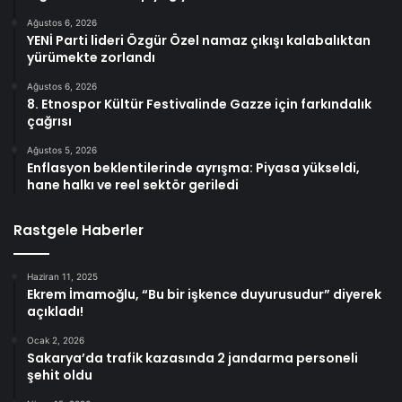
Ağustos 6, 2026
YENİ Parti lideri Özgür Özel namaz çıkışı kalabalıktan
yürümekte zorlandı
Ağustos 6, 2026
8. Etnospor Kültür Festivalinde Gazze için farkındalık
çağrısı
Ağustos 5, 2026
Enflasyon beklentilerinde ayrışma: Piyasa yükseldi,
hane halkı ve reel sektör geriledi
Rastgele Haberler
Haziran 11, 2025
Ekrem İmamoğlu, “Bu bir işkence duyurusudur” diyerek
açıkladı!
Ocak 2, 2026
Sakarya’da trafik kazasında 2 jandarma personeli
şehit oldu