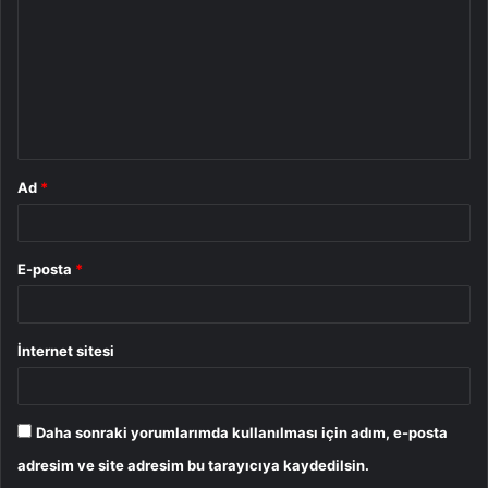
r
u
m
*
Ad
*
E-posta
*
İnternet sitesi
Daha sonraki yorumlarımda kullanılması için adım, e-posta
adresim ve site adresim bu tarayıcıya kaydedilsin.