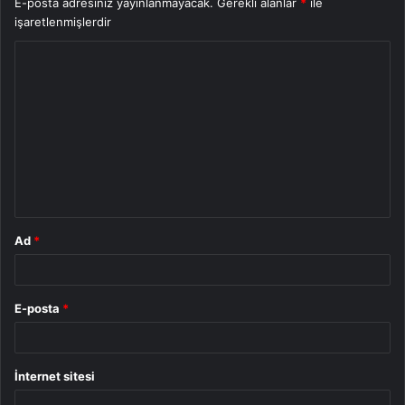
E-posta adresiniz yayınlanmayacak.
Gerekli alanlar
*
ile
işaretlenmişlerdir
Y
o
r
u
m
*
Ad
*
E-posta
*
İnternet sitesi