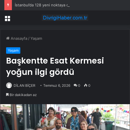
İstanbul’da 128 yeni noktaya daha EDS geliyor
Menü
Anasayfa
/
Yaşam
Yaşam
Başkentte Esat Kermesi
yoğun ilgi gördü
DİLAN BİÇER
Temmuz 6, 2026
0
0
Bir dakikadan az