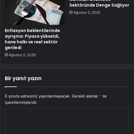
Sektöründe Denge Sağlıyor
Ağustos 5, 2026
Enflasyon beklentilerinde
ayrışma: Piyasa yükseldi,
hane halkı ve reel sektör
geriledi
Ağustos 5, 2026
Bir yanıt yazın
E-posta adresiniz yayınlanmayacak.
Gerekli alanlar
*
ile
işaretlenmişlerdir
Y
o
r