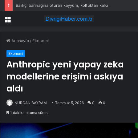
Balıkçı barınağına oturan kayyum, koltuktan kalkmıyor
Menü
Anasayfa
/
Ekonomi
Ekonomi
Anthropic yeni yapay zeka
modellerine erişimi askıya
aldı
NURCAN BAYRAM
Temmuz 5, 2026
0
0
1 dakika okuma süresi