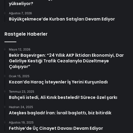
yükseliyor?
Ağustos 7, 2026
Büyükçekmece’de Kurban Satışları Devam Ediyor
Rastgele Haberler
Mayıs 12, 2026
Bekir Başevirgen: “24 Yıllık AKP İktidarı Ekonomiyi, Dar
Gelirliye Kestiği Trafik Cezalarıyla Düzeltmeye
Çalışıyor”
Ocak 15, 2025
Kozan’da Haraç İsteyenler İş Yerini Kurşunladı
Temmuz 23, 2025
Bahçeli istedi, Ali Kınık besteledi! Sürece özel şarkı
Haziran 24, 2025
Ateşkes başladı! İran: İsrail başlattı, biz bitirdik
Ağustos 19, 2025
Fethiye’de Üç Cinayet Davası Devam Ediyor