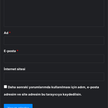
u
m
*
Ad
*
E-posta
*
İnternet sitesi
Daha sonraki yorumlarımda kullanılması için adım, e-posta
adresim ve site adresim bu tarayıcıya kaydedilsin.