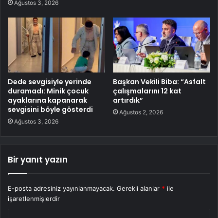
Ağustos 3, 2026
Dede sevgisiyle yerinde
Başkan Vekili Biba: “Asfalt
duramadı: Minik çocuk
çalışmalarını 12 kat
ayaklarına kapanarak
artırdık”
sevgisini böyle gösterdi
Ağustos 2, 2026
Ağustos 3, 2026
Bir yanıt yazın
E-posta adresiniz yayınlanmayacak.
Gerekli alanlar
*
ile
işaretlenmişlerdir
Y