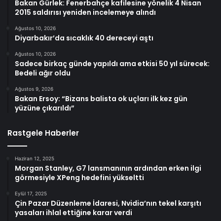
Bakan Gürlek: Fenerbahçe kafilesine yönelik 4 Nisan
2015 saldırısı yeniden incelemeye alındı
Ağustos 10, 2026
Diyarbakır’da sıcaklık 40 dereceyi aştı
Ağustos 10, 2026
Sadece birkaç günde yapıldı ama etkisi 50 yıl sürecek:
Bedeli ağır oldu
Ağustos 9, 2026
Bakan Ersoy: “Bizans balista ok uçları ilk kez gün
yüzüne çıkarıldı”
Rastgele Haberler
Haziran 12, 2025
Morgan Stanley, G7 lansmanının ardından erken ilgi
görmesiyle XPeng hedefini yükseltti
Eylül 17, 2025
Çin Pazar Düzenleme İdaresi, Nvidia’nın tekel karşıtı
yasaları ihlal ettiğine karar verdi