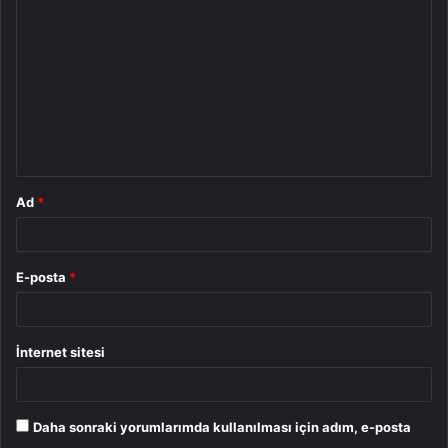
o
r
u
m
*
Ad
*
E-posta
*
İnternet sitesi
Daha sonraki yorumlarımda kullanılması için adım, e-posta