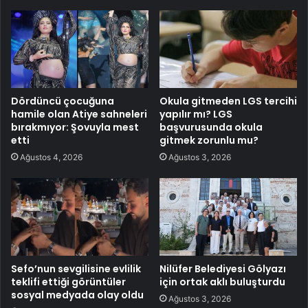
Dördüncü çocuğuna
Okula gitmeden LGS tercihi
hamile olan Atiye sahneleri
yapılır mı? LGS
bırakmıyor: Şovuyla mest
başvurusunda okula
etti
gitmek zorunlu mu?
Ağustos 4, 2026
Ağustos 3, 2026
Sefo’nun sevgilisine evlilik
Nilüfer Belediyesi Gölyazı
teklifi ettiği görüntüler
için ortak aklı buluşturdu
sosyal medyada olay oldu
Ağustos 3, 2026