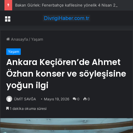
Bakan Gürlek: Fenerbahçe kafilesine yönelik 4 Nisan 2015 saldırısı yeniden incelemeye alındı
Menü
Anasayfa
/
Yaşam
Yaşam
Ankara Keçiören’de Ahmet
Özhan konser ve söyleşisine
yoğun ilgi
ÜMİT SAVĞA
Mayıs 19, 2026
0
0
1 dakika okuma süresi