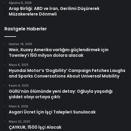
Ağustos 6, 2026
Arap Birliği: ABD ve İran, Gerilimi Düşürerek
Müzakerelere Dönmeli
Rastgele Haberler
Haziran 18, 2025
Weir, Kuzey Amerika varlığını güçlendirmek için
Townley’i 150 milyon dolara alacak
Mayıs 6, 2025
Hyundai Motor’s ‘Dogbility’ Campaign Fetches Laughs
and Sparks Conversations About Universal Mobility
Kasım 6, 2025
Güllü’nün ölümünde yeni detay: Oğluyla yaşadığı
şiddet olayı ortaya çıktı
Nisan 6, 2026
Asgari Ücret İçin İşçi Talepleri Sunulacak
Mayıs 22, 2025
ÇAYKUR, 1500 İşçi Alacak