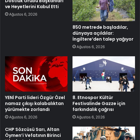
Dostluk Grubu Başkanları
ve Heyetlerini Kabul Etti
Ağustos 6, 2026
850 metrede başladılar,
dünyaya açıldılar:
İngiltere’den talep yağıyor
Ağustos 6, 2026
YENİ Parti lideri Özgür Özel
8. Etnospor Kültür
namaz çıkışı kalabalıktan
Festivalinde Gazze için
yürümekte zorlandı
farkındalık çağrısı
Ağustos 6, 2026
Ağustos 6, 2026
CHP Sözcüsü Sarı, Altan
Öymen’i Vefatının Birinci