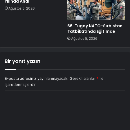
Yılında Andı
Ağustos 5, 2026
66. Tugay NATO-Sırbistan
Tatbikatında Eğitimde
Ağustos 5, 2026
Bir yanıt yazın
E-posta adresiniz yayınlanmayacak.
Gerekli alanlar
*
ile
işaretlenmişlerdir
Y
o
r
u
m