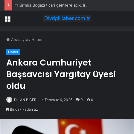
“Hürmüz Boğazı ticari gemilere açık, İran anlaşması yakın olabilir”
Menü
Anasayfa
/
Haber
Haber
Ankara Cumhuriyet
Başsavcısı Yargıtay üyesi
oldu
DİLAN BİÇER
Temmuz 6, 2026
0
0
Bir dakikadan az